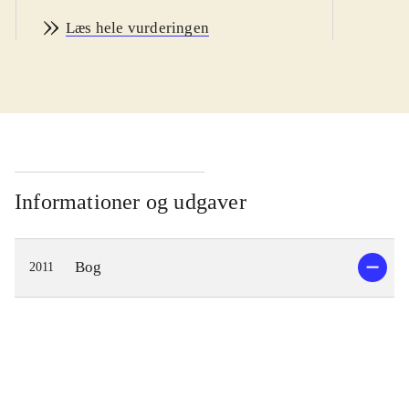
Med opdelingen forår, sommer,
Læs hele vurderingen
efterår og vinter udrulles et helt
arsenal af kreative idéer til
udfoldelser og aktiviteter ude i det fri
- på stranden og i skoven. Skabeloner
og anvisninger på små kunstværker,
årstids pynt (påske og jul) lavet af alt
fra kogler, blade, sten og muslinger
Informationer og udgaver
og meget, meget mere. Idéer til lege
af forskellig slags og idéer til
Bog
2011
kostumer. Også forskellige lækre
opskrifter på blandt andet diverse
bagværk, konfekt og drikkelse. I det
hele taget er bogen et
overflødighedshorn af sjove, kreative
og anderledes aktiviteter. Der er tale