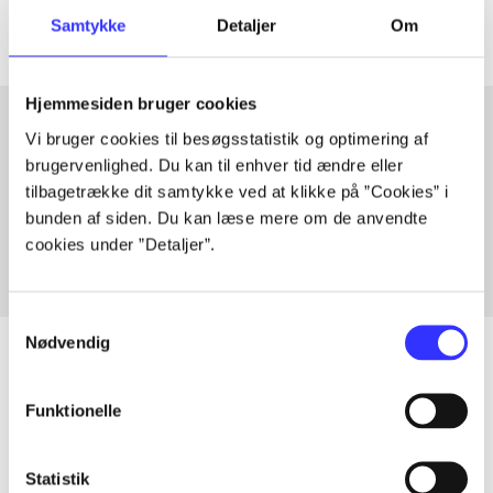
Samtykke
Detaljer
Om
Hjemmesiden bruger cookies
Vi bruger cookies til besøgsstatistik og optimering af
brugervenlighed. Du kan til enhver tid ændre eller
Artikler med samme emner
tilbagetrække dit samtykke ved at klikke på ”Cookies” i
Fra
bunden af siden. Du kan læse mere om de anvendte
cookies under ”Detaljer”.
Samtykkevalg
Nødvendig
Funktionelle
Artikler
Alle registrerede artikler fordelt på udgivelser
Statistik