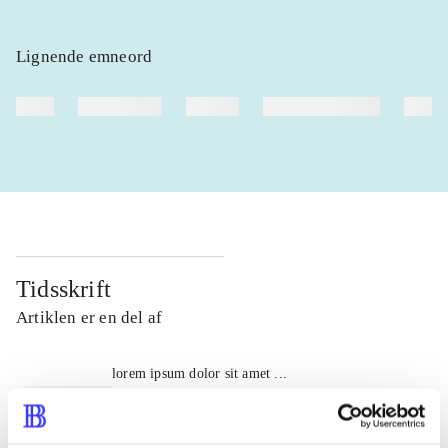
Lignende emneord
heste
børnebøger
ridning
hestesygdomme
vokal
Tidsskrift
Artiklen er en del af
lorem ipsum dolor sit amet ...
Tidsskrift
Artiklerne i
handler ofte om