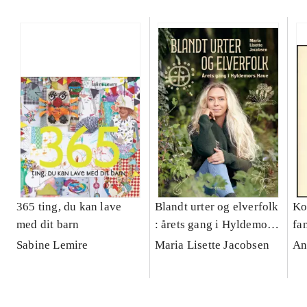
365 ting, du kan lave
Blandt urter og elverfolk
Ko
med dit barn
: årets gang i Hyldemors
fa
Have
akt
Sabine Lemire
Maria Lisette Jacobsen
An