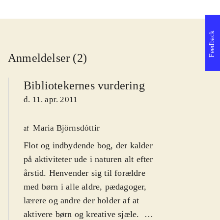
Feedback
Anmeldelser (2)
Bibliotekernes vurdering
d. 11. apr. 2011
Maria Björnsdóttir
af
Po
Flot og indbydende bog, der kalder
L
af
på aktiviteter ude i naturen alt efter
d
årstid. Henvender sig til forældre
med børn i alle aldre, pædagoger,
lærere og andre der holder af at
aktivere børn og kreative sjæle
.