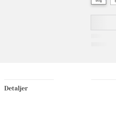
Bog
Detaljer
...
...
...
...