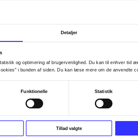
Detaljer
s
atistik og optimering af brugervenlighed. Du kan til enhver tid æn
ookies” i bunden af siden. Du kan læse mere om de anvendte co
Funktionelle
Statistik
Tillad valgte