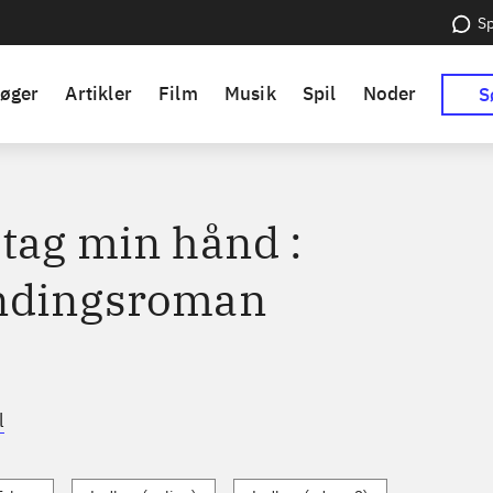
Sp
øger
Artikler
Film
Musik
Spil
Noder
S
tag min hånd :
ndingsroman
l