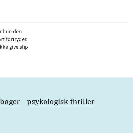
er hun den
t fortryder.
kke give slip
bøger
psykologisk thriller