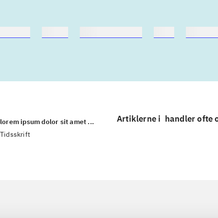
nebøger
ridning
hestesygdomme
vokal
sygdom
Artiklerne i
handler ofte
lorem ipsum dolor sit amet ...
Tidsskrift