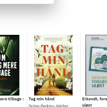
ere tilbage :
Tag min hånd
Erkendt, fors
uløst
Dolen Perkins-Valdez