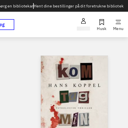
Hent dine bestillinger på dit foretrukne bibliotek
ørg en bibliotekar
øg
Log ind
Husk
Menu