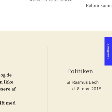
Reformkomm
Feedback
Politiken
 og de
an ikke
Rasmus Bech
af
æsere af
d. 8. nov. 2015
gift med