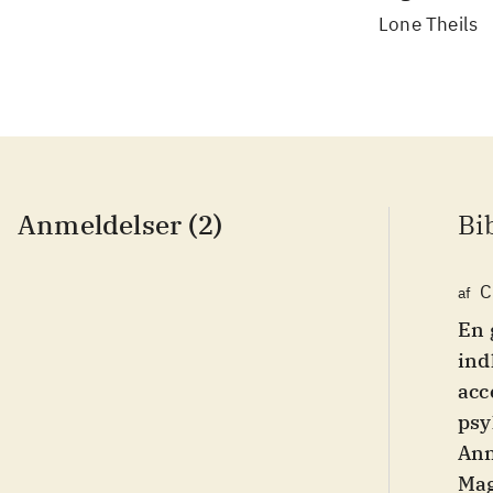
Lone Theils
Anmeldelser (2)
Bi
C
af
En 
ind
acc
psy
Ann
Mag