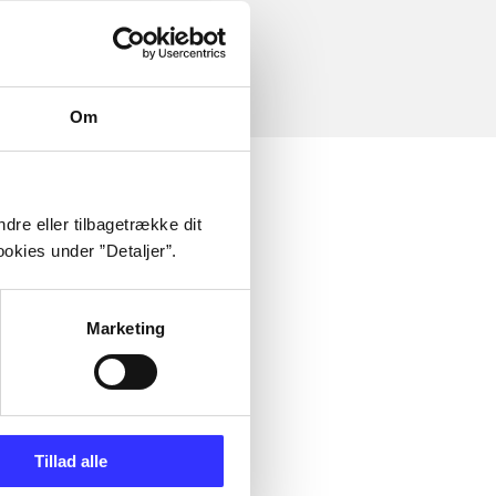
Om
dre eller tilbagetrække dit
okies under ”Detaljer”.
Marketing
Tillad alle