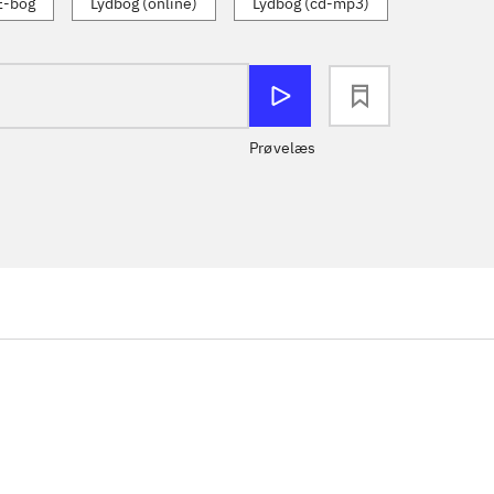
E-bog
Lydbog (online)
Lydbog (cd-mp3)
loading
Prøvelæs
...
...
...
...
...
...