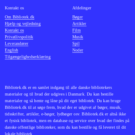
utopier og alternative verdensordener,
Kontakt os
Afdelinger
fx i A modern Utopia, hvori en
Om Bibliotek.dk
Bøger
styrende kaste af altruistiske
Hjælp og vejledning
Artikler
Kontakt os
individer efter platonisk skabelon
Film
Privatlivspolitik
Musik
styrer verden. I
finder
Leverandører
Spil
menneskeheden sammen i et utopisk
English
Noder
samfund, da en verdensomspændende
Tilgængelighedserklæring
krig truer
.
Selvom historien har mere end 100 år
på bagen, er der noget eviggyldigt i
Bibliotek.dk er en samlet indgang til alle danske bibliotekers
de emner, Wells berører. Han
materialer og til hvad der udgives i Danmark. Du kan bestille
udfordrer bl.a. monogamien i sit syn
materialer og så hente og låne på dit eget bibliotek. Du kan bruge
på åbne forhold, som hovedpersonen
Bibliotek.dk til at søge frem, hvad der er udgivet af bøger, musik,
tidsskrifter, artikler, e-bøger, lydbøger osv. Bibliotek.dk er altså ikke
Ledford (og Wells som privatperson)
et fysisk bibliotek, men en database og service over hvad der findes på
praktiserer. Han præsenterer også en
danske offentlige biblioteker, som du kan bestille og få leveret til dit
natur og en klode, der er trængt af
lokale bibliotek.