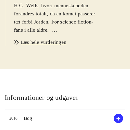
H.G. Wells, hvori menneskeheden
forandres totalt, da en komet passerer
tæt forbi Jorden. For science fiction-
fans i alle aldre
.
Vi starter i den mørke
Læs hele vurderingen
industrialiserings tid, hvor vi gennem
William Ledfords øjne oplever et
samfund præget af disharmoni. Da en
komet passerer tæt ved Jorden,
forvandles mennesket af kometens
stjernestøv, og en ny, bæredygtig og
mere rationel verdensorden kan tage
Informationer og udgaver
sin begyndelse. Forfatteren H. G.
Wells gjorde i denne periode meget i
Bog
2018
utopier og alternative verdensordener,
fx i
A modern Utopia
The world set