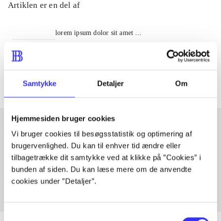
Artiklen er en del af
lorem ipsum dolor sit amet ...
Tidsskrift
Artiklerne i
handler ofte om
Samtykke
Detaljer
Om
Hjemmesiden bruger cookies
Vi bruger cookies til besøgsstatistik og optimering af
Artikler med samme emner
brugervenlighed. Du kan til enhver tid ændre eller
tilbagetrække dit samtykke ved at klikke på ”Cookies” i
Fra
bunden af siden. Du kan læse mere om de anvendte
cookies under ”Detaljer”.
Samtykkevalg