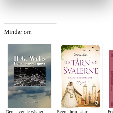
Minder om
Den sovende vågner
Regn i brudesløret
Fr