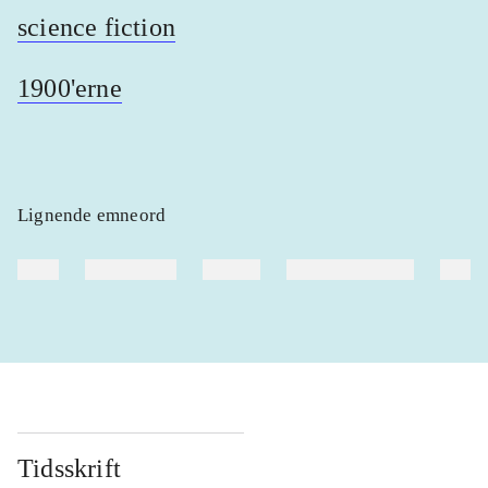
science fiction
1900'erne
Lignende emneord
heste
børnebøger
ridning
hestesygdomme
vokal
Tidsskrift