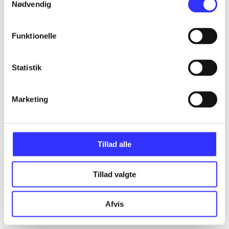
Nødvendig
Funktionelle
Artikler
Alle registrerede artikler fordelt på udgivelser
Statistik
...
Marketing
...
Tillad alle
...
Tillad valgte
...
Afvis
...