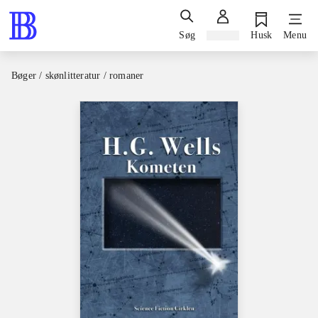
Søg
Log ind
Husk
Menu
Bøger / skønlitteratur / romaner