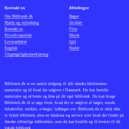
utopier og alternative verdensordener,
Kontakt os
Afdelinger
fx i A modern Utopia, hvori en
Om Bibliotek.dk
Bøger
styrende kaste af altruistiske
Hjælp og vejledning
Artikler
Kontakt os
individer efter platonisk skabelon
Film
Privatlivspolitik
Musik
styrer verden. I
finder
Leverandører
Spil
menneskeheden sammen i et utopisk
English
Noder
samfund, da en verdensomspændende
Tilgængelighedserklæring
krig truer
.
Selvom historien har mere end 100 år
på bagen, er der noget eviggyldigt i
Bibliotek.dk er en samlet indgang til alle danske bibliotekers
de emner, Wells berører. Han
materialer og til hvad der udgives i Danmark. Du kan bestille
udfordrer bl.a. monogamien i sit syn
materialer og så hente og låne på dit eget bibliotek. Du kan bruge
på åbne forhold, som hovedpersonen
Bibliotek.dk til at søge frem, hvad der er udgivet af bøger, musik,
tidsskrifter, artikler, e-bøger, lydbøger osv. Bibliotek.dk er altså ikke
Ledford (og Wells som privatperson)
et fysisk bibliotek, men en database og service over hvad der findes på
praktiserer. Han præsenterer også en
danske offentlige biblioteker, som du kan bestille og få leveret til dit
natur og en klode, der er trængt af
lokale bibliotek.