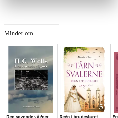
Minder om
Den sovende vågner
Regn i brudesløret
Fr