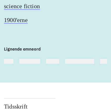
science fiction
1900'erne
Lignende emneord
heste
børnebøger
ridning
hestesygdomme
vokal
Tidsskrift