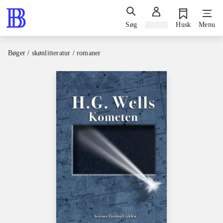
Søg
Log ind
Husk
Menu
Bøger / skønlitteratur / romaner