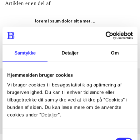
Artiklen er en del af
lorem ipsum dolor sit amet ...
Tidsskrift
Artiklerne i
handler ofte om
Samtykke
Detaljer
Om
Hjemmesiden bruger cookies
Vi bruger cookies til besøgsstatistik og optimering af
Artikler med samme emner
brugervenlighed. Du kan til enhver tid ændre eller
tilbagetrække dit samtykke ved at klikke på ”Cookies” i
Fra
bunden af siden. Du kan læse mere om de anvendte
cookies under ”Detaljer”.
Samtykkevalg