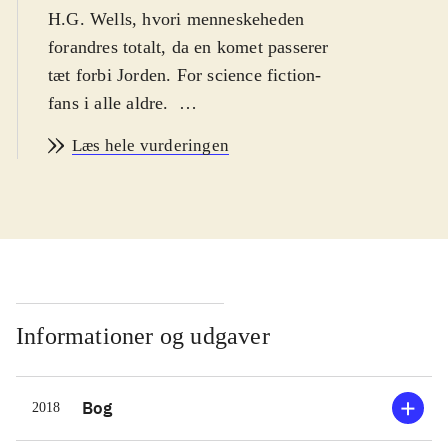
H.G. Wells, hvori menneskeheden
forandres totalt, da en komet passerer
tæt forbi Jorden. For science fiction-
fans i alle aldre
.
Vi starter i den mørke
Læs hele vurderingen
industrialiserings tid, hvor vi gennem
William Ledfords øjne oplever et
samfund præget af disharmoni. Da en
komet passerer tæt ved Jorden,
forvandles mennesket af kometens
stjernestøv, og en ny, bæredygtig og
mere rationel verdensorden kan tage
Informationer og udgaver
sin begyndelse. Forfatteren H. G.
Wells gjorde i denne periode meget i
Bog
2018
utopier og alternative verdensordener,
fx i
A modern Utopia
The world set