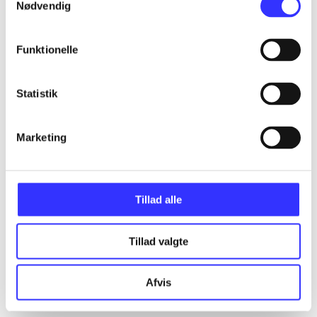
Nødvendig
Funktionelle
Artikler
Alle registrerede artikler fordelt på udgivelser
Statistik
...
Marketing
...
Tillad alle
...
Tillad valgte
...
Afvis
...