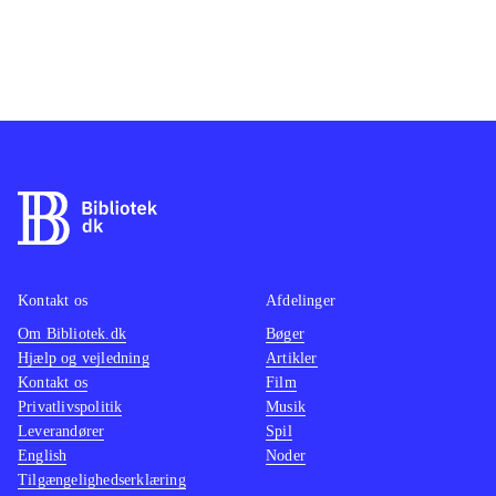
Kontakt os
Afdelinger
Om Bibliotek.dk
Bøger
Hjælp og vejledning
Artikler
Kontakt os
Film
Privatlivspolitik
Musik
Leverandører
Spil
English
Noder
Tilgængelighedserklæring