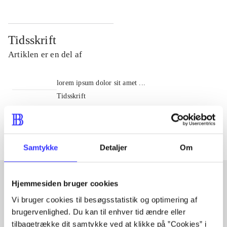
Tidsskrift
Artiklen er en del af
lorem ipsum dolor sit amet ...
Tidsskrift
Artiklerne i
handler ofte om
Samtykke
Detaljer
Om
Hjemmesiden bruger cookies
Artikler med samme emner
Vi bruger cookies til besøgsstatistik og optimering af
brugervenlighed. Du kan til enhver tid ændre eller
Fra
tilbagetrække dit samtykke ved at klikke på ”Cookies” i