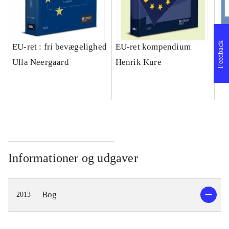
Feedback
EU-ret : fri bevægelighed
EU-ret kompendium
Ko
Ulla Neergaard
Henrik Kure
Da
Informationer og udgaver
Bog
2013