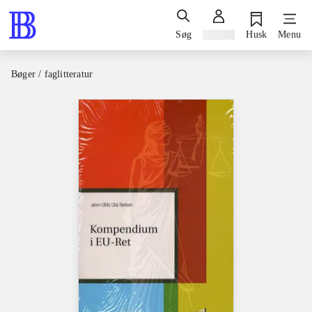
Søg
Log ind
Husk
Menu
Bøger / faglitteratur