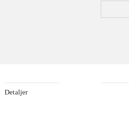
Detaljer
...
...
...
...