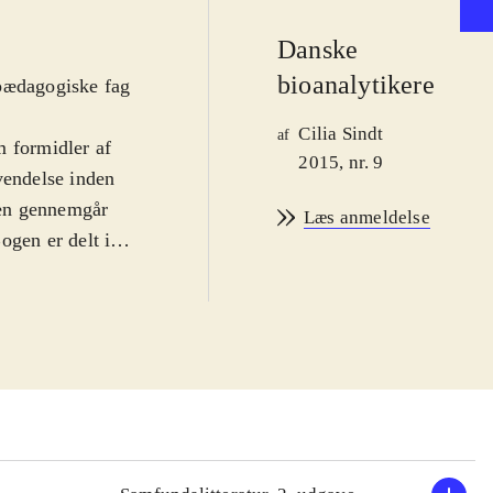
Danske
bioanalytikere
 pædagogiske fag
Cilia Sindt
af
m formidler af
2015, nr. 9
vendelse inden
Den gennemgår
Læs anmeldelse
ogen er delt i
vad der adskiller
vikling i
d hvad der
 bredt på
giver et overblik
 kommer selv
treret med