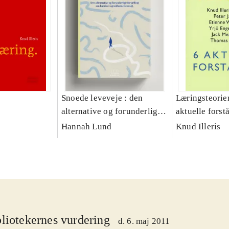
Snoede leveveje : den
Læringsteorier
alternative og forunderlige
aktuelle forst
fortælling om karriere og
Hannah Lund
Knud Illeris
uddannelsesvalg
liotekernes vurdering
d. 6. maj 2011