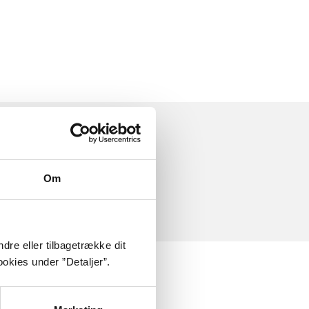
Om
dre eller tilbagetrække dit
okies under ”Detaljer”.