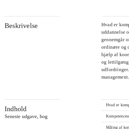
Beskrivelse
Hvad er komp
uddannelse o
gennemgår om
ordinære og 
hjælp af koo
og lettilgæn
udfordringer
management
Hvad er komp
Indhold
Seneste udgave, bog
Kompetenceu
Måling af ko