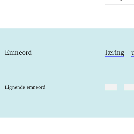
Emneord
læring
Lignende emneord
heste
børn