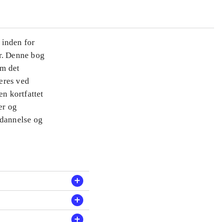
 inden for
er. Denne bog
em det
eres ved
n kortfattet
er og
ddannelse og