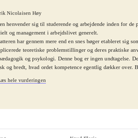
rik Nicolaisen Høy
n henvender sig til studerende og arbejdende inden for de
ielt og management i arbejdslivet generelt
.
atteren har gennem mere end en snes bøger etableret sig so
licerede teoretiske problemstillinger og deres praktiske an
 pædagogik og psykologi. Denne bog er ingen undtagelse. 
isk og bredt, hvad ordet kompetence egentlig dækker over. B
dele: Første del beskæftiger sig med begrebet, definitioner, h
æs hele vurderingen
etencer fra læring m.m. Anden del beskriver kompetenceud
sis i forskellige situationer, aldre og former. Tredje del me
tligt kan måles og i givet fald hvordan. Forfatteren trækker
etikere inden for fagene, hjerneforskning og biologi. Bogen 
 de forskellige synspunkter og indfaldsvinkler. Forfatteren
egne bud. Bogen er let forståelig for målgrupperne og illus
elte diagrammer og skemaer
.