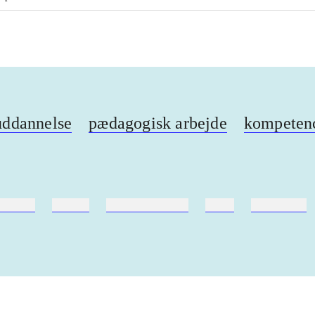
uddannelse
pædagogisk arbejde
kompeten
ebøger
ridning
hestesygdomme
vokal
sygdomme