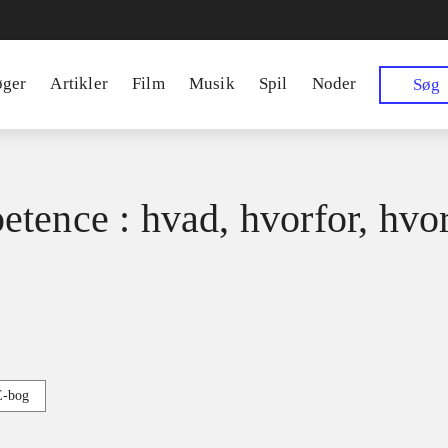
øger
Artikler
Film
Musik
Spil
Noder
Søg
tence : hvad, hvorfor, hvo
E-bog