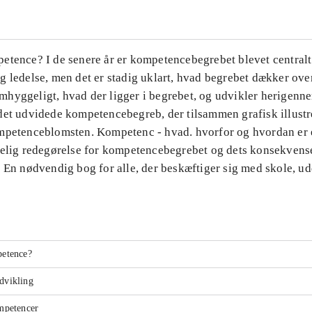
etence? I de senere år er kompetencebegrebet blevet centralt
g ledelse, men det er stadig uklart, hvad begrebet dækker ov
hyggeligt, hvad der ligger i begrebet, og udvikler herigenn
det udvidede kompetencebegreb, der tilsammen grafisk illustr
mpetenceblomsten. Kompetenc - hvad. hvorfor og hvordan er e
gelig redegørelse for kompetencebegrebet og dets konsekvens
. En nødvendig bog for alle, der beskæftiger sig med skole, u
.
etence?
dvikling
mpetencer