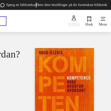
Spørg en bibliotekar
Hent dine bestillinger på dit foretrukne bibliotek
Log ind
Husk
Menu
rdan?