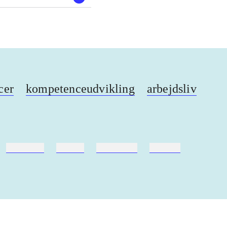
cer
kompetenceudvikling
arbejdsliv
hestesport
træning
skolebøger
hesteavl