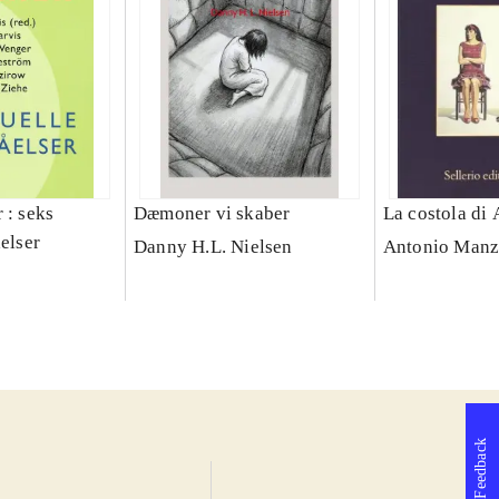
 : seks
Dæmoner vi skaber
La costola di
åelser
Danny H.L. Nielsen
Antonio Manzi
Feedback