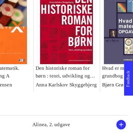
atematik.
Den historiske roman for
Hvad er matem
Feedback
ing A
børn : teori, udvikling og
grundbog -- 
analyse
Jensen
Anna Karlskov Skyggebjerg
Bjørn Grøn
Alinea, 2. udgave