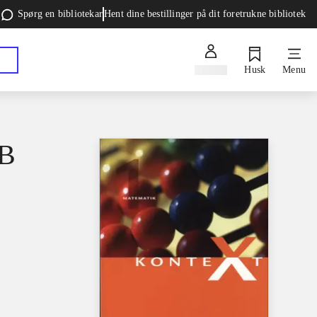
Spørg en bibliotekar
Hent dine bestillinger på dit foretrukne bibliotek
Log ind
Husk
Menu
 B