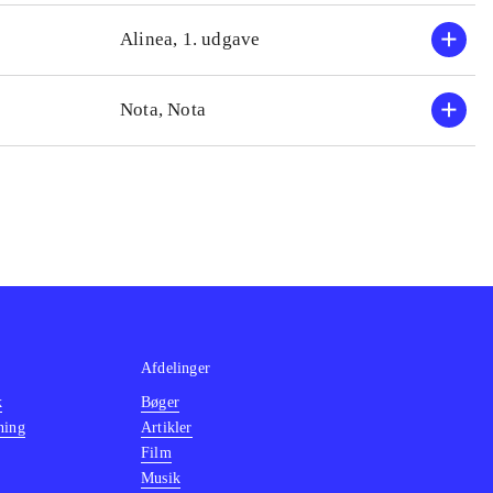
Alinea, 1. udgave
Nota, Nota
Afdelinger
k
Bøger
ning
Artikler
Film
Musik