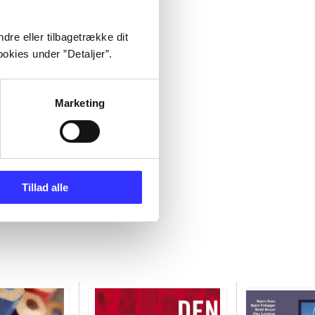
dre eller tilbagetrække dit
okies under ”Detaljer”.
Marketing
Tillad alle