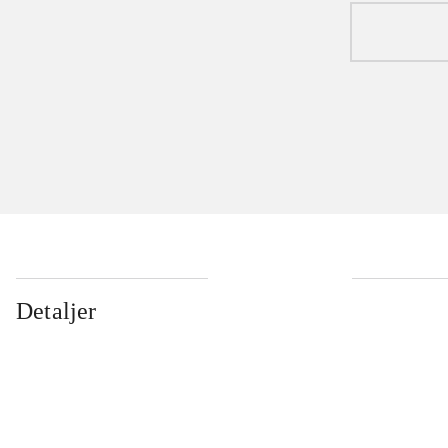
Detaljer
...
...
...
...