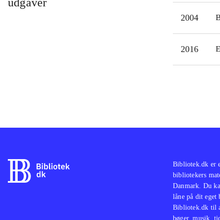
udgaver
2004
2016
E
Bibliotek.dk er 
bibliotekers mat
Danmark. Du kan
låne på dit eget
Bibliotek.dk til
bøger, musik, tid