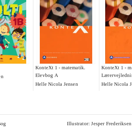
KonteXt 1 - matematik.
KonteXt 1 - m
Elevbog A
Lærervejledn
en
Helle Nicola Jensen
Helle Nicola 
Bog
Illustrator: Jesper Frederiksen