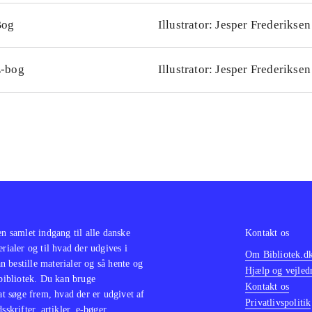
Bog
Illustrator: Jesper Frederiksen
-bog
Illustrator: Jesper Frederiksen
en samlet indgang til alle danske
Kontakt os
erialer og til hvad der udgives i
Om Bibliotek.d
 bestille materialer og så hente og
Hjælp og vejled
 bibliotek. Du kan bruge
Kontakt os
 at søge frem, hvad der er udgivet af
Privatlivspolitik
sskrifter, artikler, e-bøger,