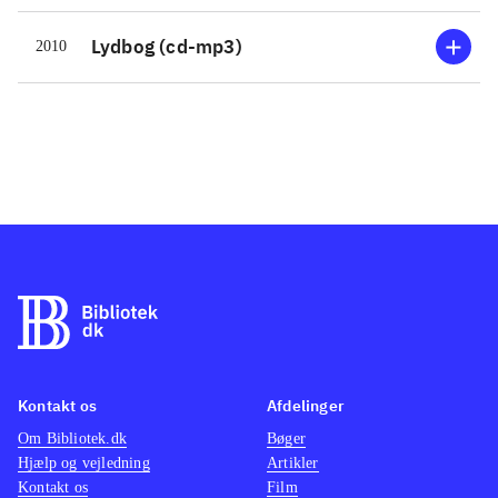
Lydbog (cd-mp3)
2010
Kontakt os
Afdelinger
Om Bibliotek.dk
Bøger
Hjælp og vejledning
Artikler
Kontakt os
Film