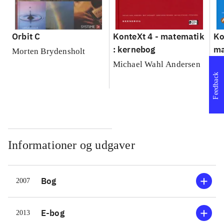
Orbit C
KonteXt 4 - matematik
Ko
: kernebog
ma
Morten Brydensholt
Michael Wahl Andersen
He
Feedback
Informationer og udgaver
Bog
2007
E-bog
2013