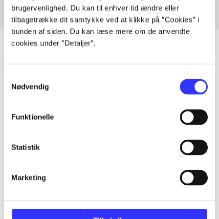
brugervenlighed. Du kan til enhver tid ændre eller
tilbagetrække dit samtykke ved at klikke på ”Cookies” i
bunden af siden. Du kan læse mere om de anvendte
cookies under ”Detaljer”.
Artikler
Samtykkevalg
Nødvendig
Alle registrerede artikler fordelt på udgivelser
Funktionelle
...
Statistik
...
Marketing
...
...