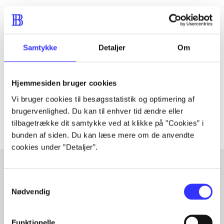
Tidsskrift
Artiklen er en del af
Samtykke
Detaljer
Om
lorem ipsum dolor sit amet ...
Hjemmesiden bruger cookies
Tidsskrift
Vi bruger cookies til besøgsstatistik og optimering af
Artiklerne i
handler ofte om
brugervenlighed. Du kan til enhver tid ændre eller
tilbagetrække dit samtykke ved at klikke på ”Cookies” i
bunden af siden. Du kan læse mere om de anvendte
cookies under ”Detaljer”.
Samtykkevalg
Artikler med samme emner
Nødvendig
Fra
Funktionelle