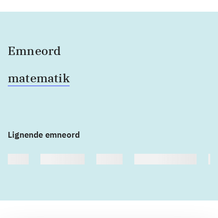
Emneord
matematik
Lignende emneord
heste
børnebøger
ridning
hestesygdomme
vo