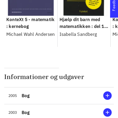
Feedback
KonteXt 5 - matematik
Hjælp dit barn med
Ko
: kernebog
matematikken : del 1:
: 
1.-6. klasse, del 2:
Tr
Michael Wahl Andersen
Isabella Sandberg
Mi
7.-10. klasse
Informationer og udgaver
Bog
2005
Bog
2003