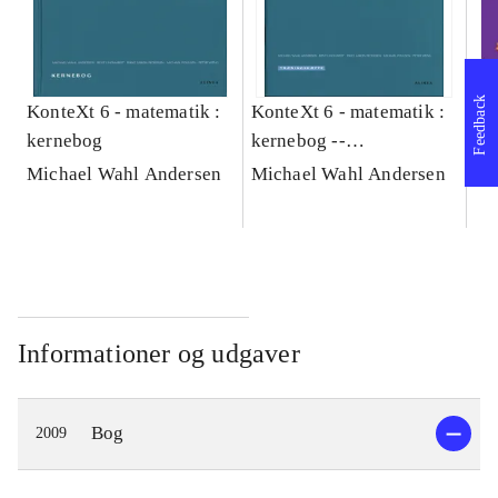
Feedback
KonteXt 6 - matematik :
KonteXt 6 - matematik :
Fa
kernebog
kernebog --
kl
Træningshæfte
Ar
Michael Wahl Andersen
Michael Wahl Andersen
Tr
Informationer og udgaver
Bog
2009