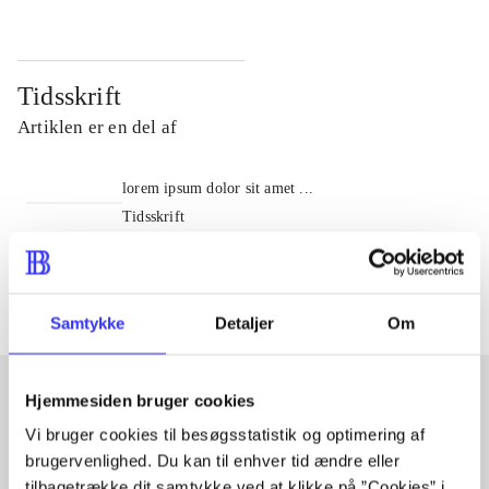
Tidsskrift
Artiklen er en del af
lorem ipsum dolor sit amet ...
Tidsskrift
Artiklerne i
handler ofte om
Samtykke
Detaljer
Om
Hjemmesiden bruger cookies
Vi bruger cookies til besøgsstatistik og optimering af
Artikler med samme emner
brugervenlighed. Du kan til enhver tid ændre eller
Fra
tilbagetrække dit samtykke ved at klikke på ”Cookies” i