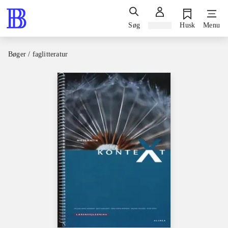
Søg
Log ind
Husk
Menu
Bøger / faglitteratur