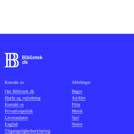
Kontakt os
Afdelinger
Om Bibliotek.dk
Bøger
Hjælp og vejledning
Artikler
Kontakt os
Film
Privatlivspolitik
Musik
Leverandører
Spil
English
Noder
Tilgængelighedserklæring