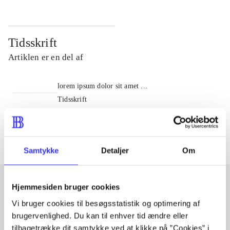
Tidsskrift
Artiklen er en del af
lorem ipsum dolor sit amet ...
Tidsskrift
Artiklerne i
handler ofte om
Samtykke
Detaljer
Om
Hjemmesiden bruger cookies
Artikler med samme emner
Vi bruger cookies til besøgsstatistik og optimering af
brugervenlighed. Du kan til enhver tid ændre eller
Fra
tilbagetrække dit samtykke ved at klikke på ”Cookies” i