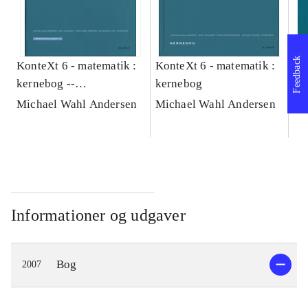
Feedback
KonteXt 6 - matematik :
KonteXt 6 - matematik :
Ko
kernebog --
kernebog
ke
Træningshæfte
Fo
Michael Wahl Andersen
Michael Wahl Andersen
Mi
Informationer og udgaver
Bog
2007