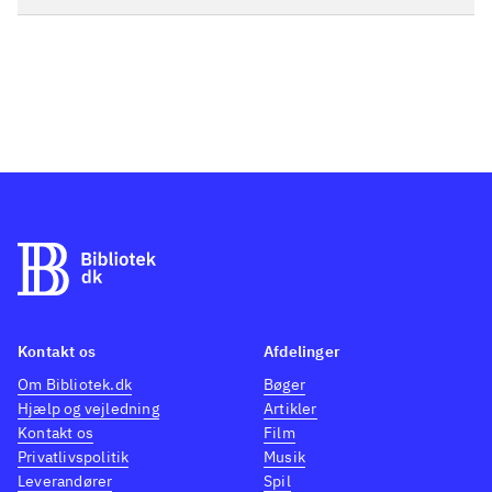
Kontakt os
Afdelinger
Om Bibliotek.dk
Bøger
Hjælp og vejledning
Artikler
Kontakt os
Film
Privatlivspolitik
Musik
Leverandører
Spil