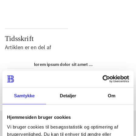
...
...
Tidsskrift
Artiklen er en del af
lorem ipsum dolor sit amet ...
Tidsskrift
Artiklerne i
handler ofte om
Samtykke
Detaljer
Om
Hjemmesiden bruger cookies
Vi bruger cookies til besøgsstatistik og optimering af
Artikler med samme emner
brugervenlighed. Du kan til enhver tid ændre eller