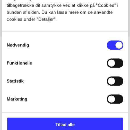
tilbagetrække dit samtykke ved at klikke på ”Cookies” i
Fra
bunden af siden. Du kan læse mere om de anvendte
cookies under ”Detaljer”.
Samtykkevalg
Nødvendig
Funktionelle
Artikler
Alle registrerede artikler fordelt på udgivelser
Statistik
...
Marketing
...
Tillad alle
...