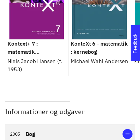
Feedback
Kontext+ 7 :
KonteXt 6 - matematik
Ko
matematik
: kernebog
: 
kernebog/web
Ko
Niels Jacob Hansen (f.
Michael Wahl Andersen
Mi
1953)
Informationer og udgaver
Bog
2005