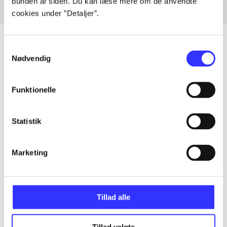
bunden af siden. Du kan læse mere om de anvendte
cookies under ”Detaljer”.
Samtykkevalg
Nødvendig
Artikler
Alle registrerede artikler fordelt på udgivelser
Funktionelle
...
Statistik
...
Marketing
...
Tillad alle
...
Tillad valgte