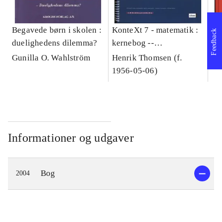
Begavede børn i skolen :
KonteXt 7 - matematik :
De
Feedback
duelighedens dilemma?
kernebog --
kl
Lærervejledning
Gunilla O. Wahlström
Henrik Thomsen (f.
An
1956-05-06)
Informationer og udgaver
Bog
2004