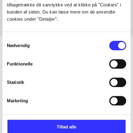
tilbagetrække dit samtykke ved at klikke på ”Cookies” i
Fra
bunden af siden. Du kan læse mere om de anvendte
cookies under ”Detaljer”.
Samtykkevalg
Nødvendig
Funktionelle
Artikler
Alle registrerede artikler fordelt på udgivelser
Statistik
...
Marketing
...
Tillad alle
...