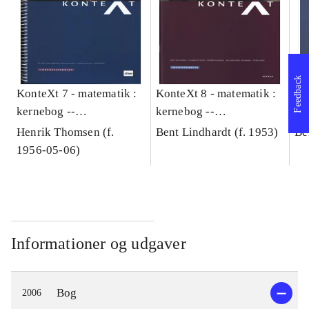
Feedback
KonteXt 7 - matematik :
KonteXt 8 - matematik :
Ko
kernebog --
kernebog --
ke
Lærervejledning
Træningshæfte
Læ
Henrik Thomsen (f.
Bent Lindhardt (f. 1953)
Be
1956-05-06)
Informationer og udgaver
Bog
2006