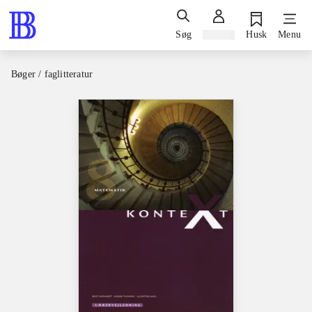
Søg
Log ind
Husk
Menu
Bøger / faglitteratur