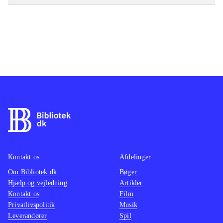
Kontakt os
Afdelinger
Om Bibliotek.dk
Bøger
Hjælp og vejledning
Artikler
Kontakt os
Film
Privatlivspolitik
Musik
Leverandører
Spil