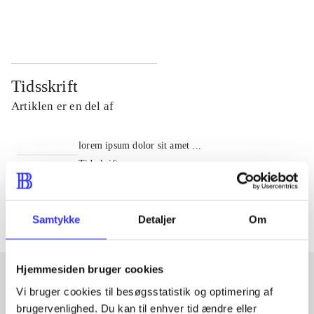
...
...
Tidsskrift
Artiklen er en del af
lorem ipsum dolor sit amet ...
Tidsskrift
Artiklerne i
handler ofte om
Samtykke
Detaljer
Om
Hjemmesiden bruger cookies
Vi bruger cookies til besøgsstatistik og optimering af
Artikler med samme emner
brugervenlighed. Du kan til enhver tid ændre eller