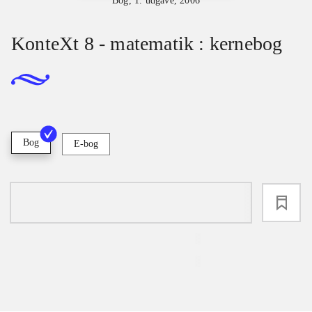
Bog, 1. udgave, 2006
KonteXt 8 - matematik : kernebog
Bog
E-bog
loading