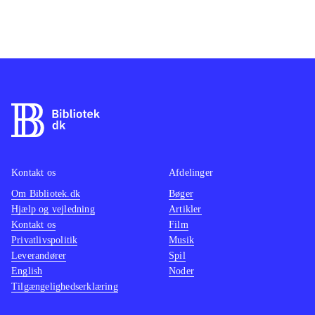
Kontakt os
Afdelinger
Om Bibliotek.dk
Bøger
Hjælp og vejledning
Artikler
Kontakt os
Film
Privatlivspolitik
Musik
Leverandører
Spil
English
Noder
Tilgængelighedserklæring