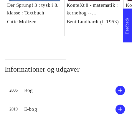
Der Sprung! 3 : tysk i 8.
KonteXt 8 - matematik :
Ko
klasse : Textbuch
kernebog --
ke
Træningshæfte
Læ
Feedback
Gitte Moltzen
Bent Lindhardt (f. 1953)
Be
Informationer og udgaver
Bog
2006
E-bog
2019