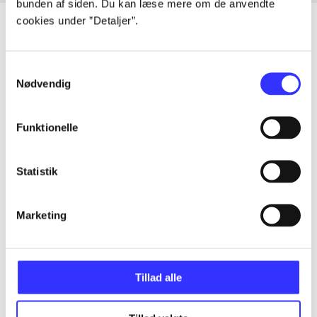
bunden af siden. Du kan læse mere om de anvendte
cookies under ”Detaljer”.
Artikler
Samtykkevalg
Nødvendig
Alle registrerede artikler fordelt på udgivelser
Funktionelle
...
Statistik
...
Marketing
...
...
Tillad alle
...