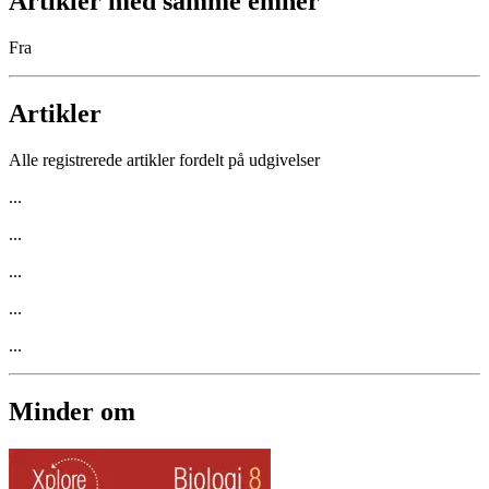
Artikler med samme emner
Fra
Artikler
Alle registrerede artikler fordelt på udgivelser
...
...
...
...
...
Minder om