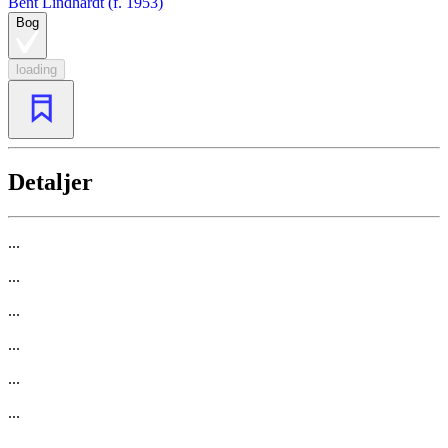
Bent Lindhardt (f. 1953)
Bog
loading
Detaljer
...
...
...
...
...
...
...