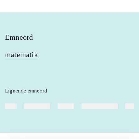
Emneord
matematik
Lignende emneord
heste
børnebøger
ridning
hestesygdomme
vokal