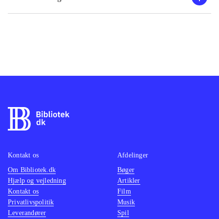
Kontakt os
Afdelinger
Om Bibliotek.dk
Bøger
Hjælp og vejledning
Artikler
Kontakt os
Film
Privatlivspolitik
Musik
Leverandører
Spil