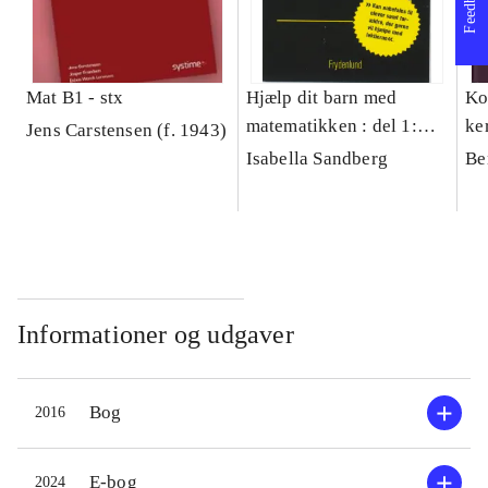
Feedback
Mat B1 - stx
Hjælp dit barn med
Ko
matematikken : del 1:
ke
Jens Carstensen (f. 1943)
1.-6. klasse, del 2: 7.-10.
Tr
Isabella Sandberg
Be
klasse
Informationer og udgaver
Bog
2016
E-bog
2024