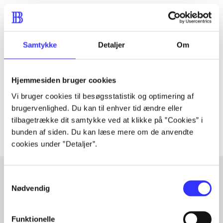
Tidsskrift
Samtykke
Detaljer
Om
Artiklen er en del af
Hjemmesiden bruger cookies
lorem ipsum dolor sit amet ...
Tidsskrift
Vi bruger cookies til besøgsstatistik og optimering af
brugervenlighed. Du kan til enhver tid ændre eller
Artiklerne i
handler ofte om
tilbagetrække dit samtykke ved at klikke på ”Cookies” i
bunden af siden. Du kan læse mere om de anvendte
cookies under ”Detaljer”.
Samtykkevalg
Nødvendig
Artikler med samme emner
Fra
Funktionelle