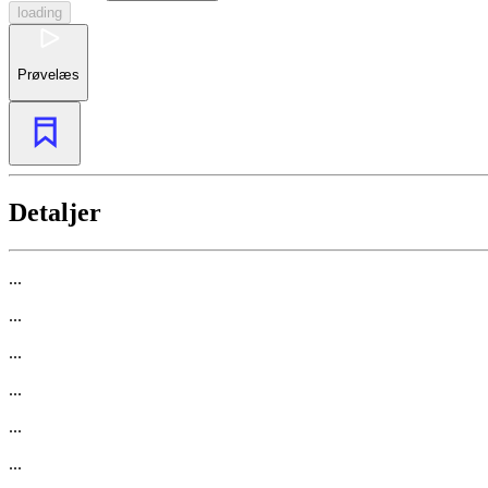
loading
Prøvelæs
Detaljer
...
...
...
...
...
...