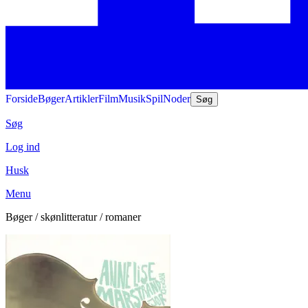
Forside
Bøger
Artikler
Film
Musik
Spil
Noder
Søg
Søg
Log ind
Husk
Menu
Bøger / skønlitteratur / romaner