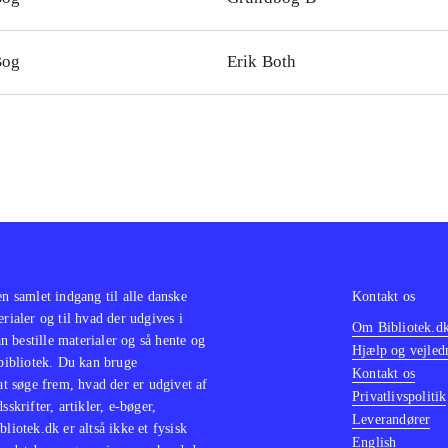
Bog
Erik Both
en samlet indgang til alle danske
Kontakt os
erialer og til hvad der udgives i
Om Bibliotek.d
 bestille materialer og så hente og
Hjælp og vejled
 bibliotek. Du kan bruge
Kontakt os
 at søge frem, hvad der er udgivet af
Privatlivspolitik
sskrifter, artikler, e-bøger,
Leverandører
bliotek.dk er altså ikke et fysisk
English