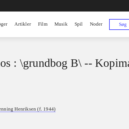
øger
Artikler
Film
Musik
Spil
Noder
Søg
s : \grundbog B\ -- Kopim
nning Henriksen (f. 1944)