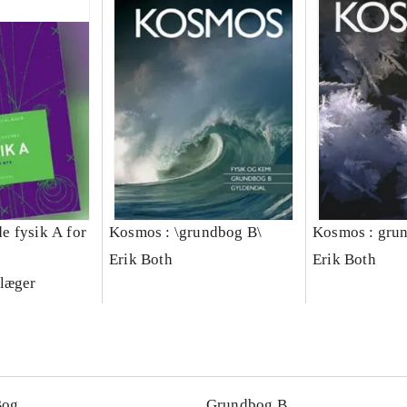
 fysik A for
Kosmos : \grundbog B\
Kosmos : gru
Erik Both
Erik Both
læger
Bog
Grundbog B