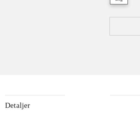
Detaljer
...
...
...
...