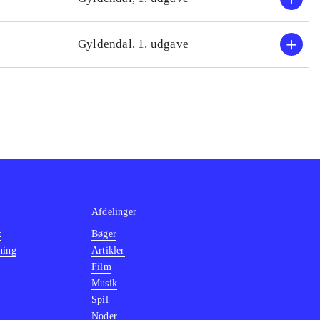
Gyldendal, 1. udgave
Afdelinger
k
Bøger
ning
Artikler
Film
Musik
Spil
Noder