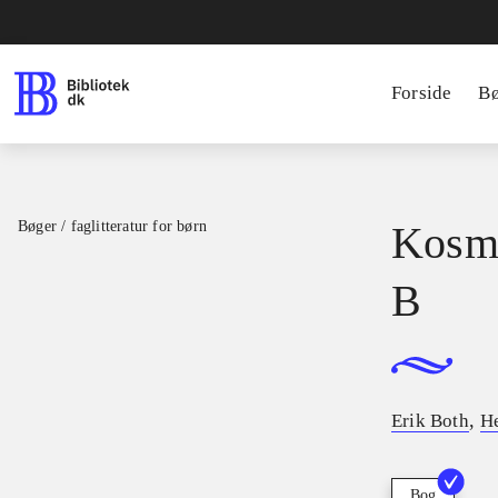
Forside
B
Bøger / faglitteratur for børn
Kosmo
B
,
Erik Both
He
Bog