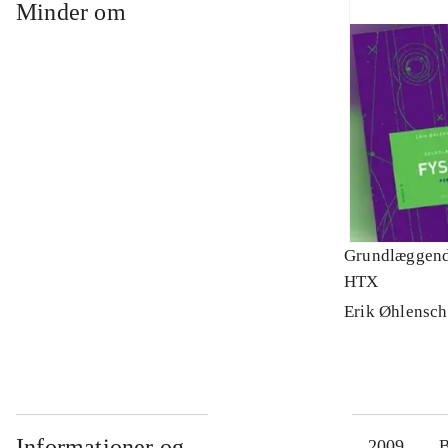
Minder om
Grundlæggende
HTX
Erik Øhlensch
Informationer og
2009