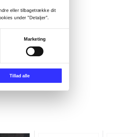
dre eller tilbagetrække dit
okies under ”Detaljer”.
Marketing
Tillad alle