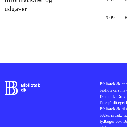
udgaver
2009
Bibliotek.dk er 
bibliotekers mat
Danmark. Du kan
låne på dit eget
Bibliotek.dk til
bøger, musik, tid
lydbøger osv. Bi