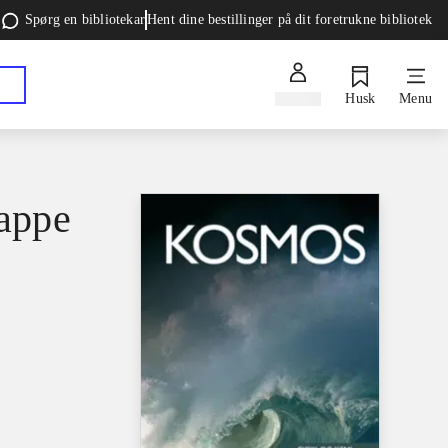
Spørg en bibliotekar
Hent dine bestillinger på dit foretrukne bibliotek
Log ind
Husk
Menu
appe