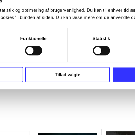
s
atistik og optimering af brugervenlighed. Du kan til enhver tid æn
ookies” i bunden af siden. Du kan læse mere om de anvendte co
Funktionelle
Statistik
Tillad valgte