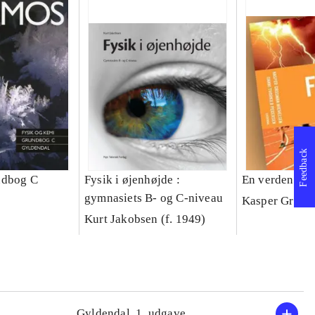
Feedback
ndbog C
Fysik i øjenhøjde :
En verden af 
gymnasiets B- og C-niveau
Kasper Grosm
Kurt Jakobsen (f. 1949)
Gyldendal, 1. udgave