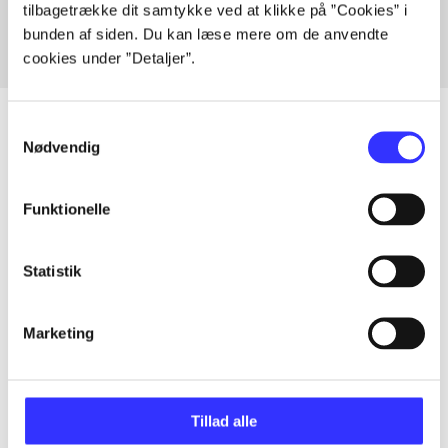
tilbagetrække dit samtykke ved at klikke på ”Cookies” i
bunden af siden. Du kan læse mere om de anvendte
cookies under ”Detaljer”.
Samtykkevalg
Nødvendig
Artikler
Funktionelle
Alle registrerede artikler fordelt på udgivelser
Statistik
...
Marketing
...
...
Tillad alle