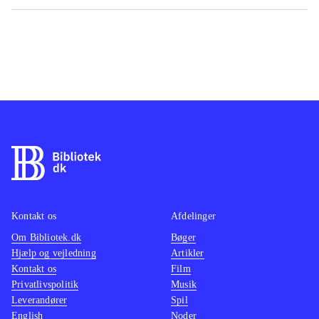
Kontakt os
Afdelinger
Om Bibliotek.dk
Bøger
Hjælp og vejledning
Artikler
Kontakt os
Film
Privatlivspolitik
Musik
Leverandører
Spil
English
Noder