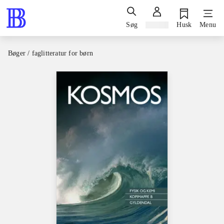
Søg
Log ind
Husk
Menu
Bøger / faglitteratur for børn