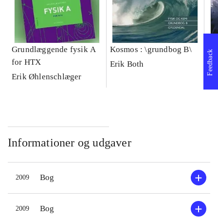
Grundlæggende fysik A
Kosmos : \grundbog B\
Ko
Feedback
for HTX
Erik Both
Er
Erik Øhlenschlæger
Informationer og udgaver
Bog
2009
Bog
2009