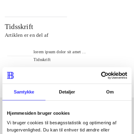
Tidsskrift
Artiklen er en del af
lorem ipsum dolor sit amet ...
Tidsskrift
Artiklerne i
handler ofte om
Samtykke
Detaljer
Om
Hjemmesiden bruger cookies
Artikler med samme emner
Vi bruger cookies til besøgsstatistik og optimering af
brugervenlighed. Du kan til enhver tid ændre eller
Fra