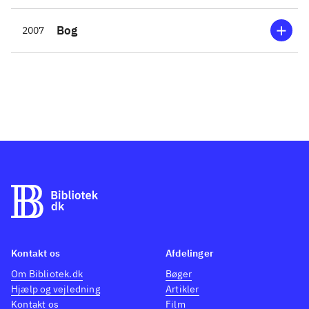
Bog
2007
Kontakt os
Afdelinger
Om Bibliotek.dk
Bøger
Hjælp og vejledning
Artikler
Kontakt os
Film