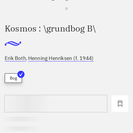
Kosmos : \grundbog B\
Erik Both
Henning Henriksen (f. 1944)
,
Bog
loading