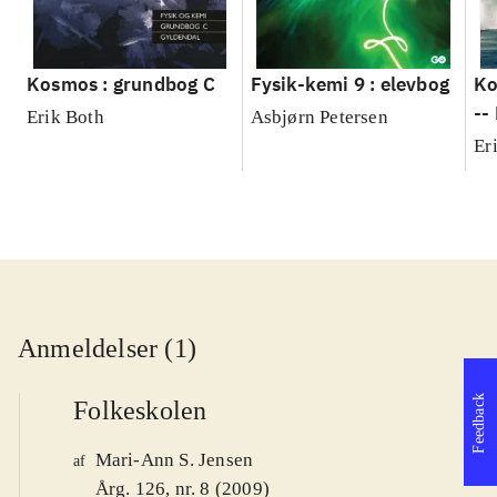
Kosmos : grundbog C
Fysik-kemi 9 : elevbog
Ko
--
Erik Both
Asbjørn Petersen
Er
Anmeldelser (1)
Feedback
Folkeskolen
Mari-Ann S. Jensen
af
Årg. 126, nr. 8 (2009)