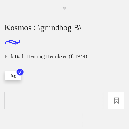
Kosmos : \grundbog B\
Erik Both
Henning Henriksen (f. 1944)
,
Bog
loading