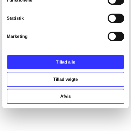
Funktionelle
Statistik
Artikler
Alle registrerede artikler fordelt på udgivelser
Marketing
...
Tillad alle
...
Tillad valgte
...
Afvis
...
...