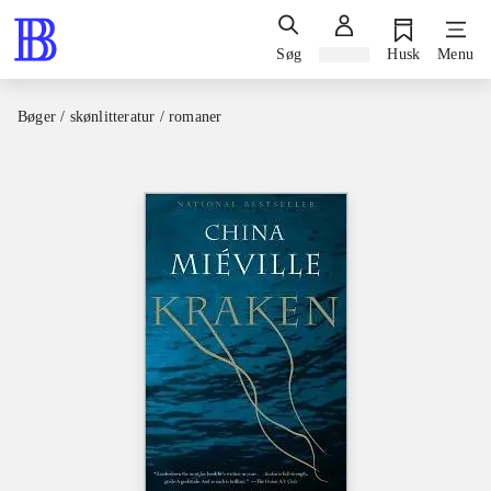
Søg
Log ind
Husk
Menu
Bøger / skønlitteratur / romaner