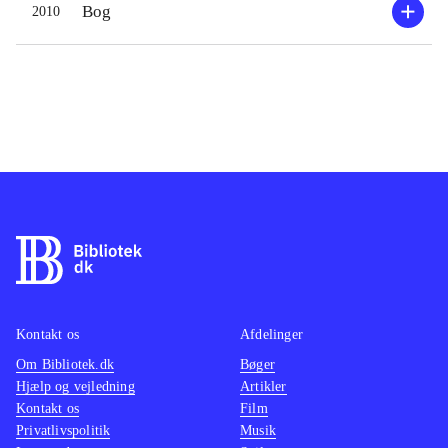
Bog
2010
Kontakt os
Afdelinger
Om Bibliotek.dk
Bøger
Hjælp og vejledning
Artikler
Kontakt os
Film
Privatlivspolitik
Musik