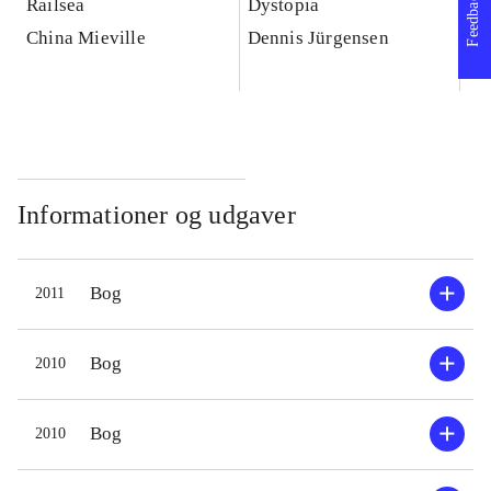
Feedback
Railsea
Dystopia
Pe
China Mieville
Dennis Jürgensen
Ch
Informationer og udgaver
Bog
2011
Bog
2010
Bog
2010