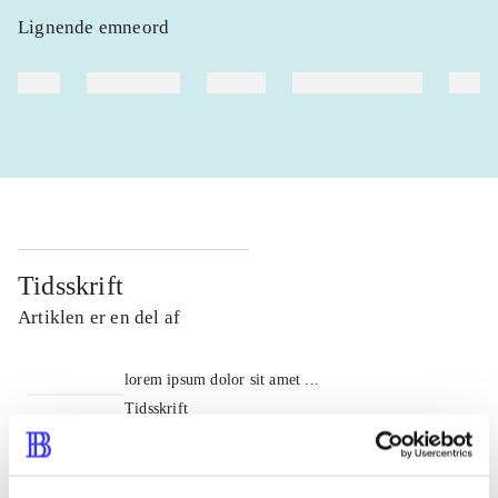
Lignende emneord
heste
børnebøger
ridning
hestesygdomme
vokal
Tidsskrift
Artiklen er en del af
lorem ipsum dolor sit amet ...
Tidsskrift
Artiklerne i
handler ofte om