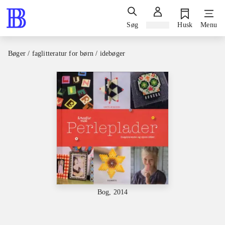
Søg
Log ind
Husk
Menu
Bøger / faglitteratur for børn / idebøger
Bog, 2014