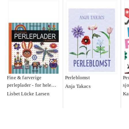
Fine & farverige
Perleblomst
Pe
perleplader - for hele
sj
Anja Takacs
familien
mo
Lisbet Lücke Larsen
Ka