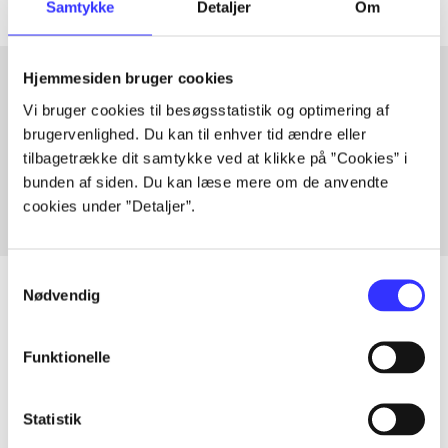
Samtykke
Detaljer
Om
Hjemmesiden bruger cookies
Vi bruger cookies til besøgsstatistik og optimering af
Artikler med samme emner
brugervenlighed. Du kan til enhver tid ændre eller
Fra
tilbagetrække dit samtykke ved at klikke på ”Cookies” i
bunden af siden. Du kan læse mere om de anvendte
cookies under ”Detaljer”.
Samtykkevalg
Nødvendig
Artikler
Funktionelle
Alle registrerede artikler fordelt på udgivelser
Statistik
...