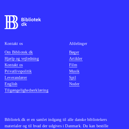
fotograferet alle figurer så klart og
tydeligt, at man kan tælle hver en
række af perler, så man kan lave
figurerne udfra fotomaterialet. De er
desuden vist på afstand i miljø. Når
du kigger i bogen, får du lyst til selv
Kontakt os
Afdelinger
at lave dine egne mønstre
.
Om Bibliotek.dk
Bøger
Hjælp og vejledning
Artikler
Forfatteren skrev tidligere
Jul med
Kontakt os
Film
perleplader
.
Privatlivspolitik
Musik
Bogen er inspirerende og vil give
Leverandører
Spil
børn fra 6 -12 år mange ideer til at
English
Noder
Tilgængelighedserklæring
lave spændende figurer, der kan
anvendes som gaver eller til
hjemmet. Der er flere figurer, der
egner sig som årstidspynt. Flere
Bibliotek.dk er en samlet indgang til alle danske bibliotekers
mønstre kræver hjælp fra en ældre,
materialer og til hvad der udgives i Danmark. Du kan bestille