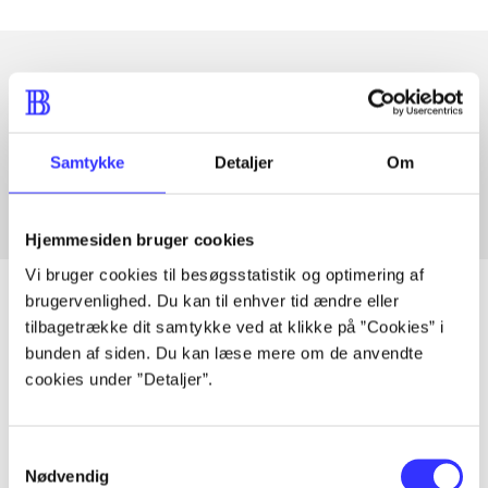
Artikler med samme emner
Fra
Samtykke
Detaljer
Om
Hjemmesiden bruger cookies
Vi bruger cookies til besøgsstatistik og optimering af
brugervenlighed. Du kan til enhver tid ændre eller
tilbagetrække dit samtykke ved at klikke på ”Cookies” i
bunden af siden. Du kan læse mere om de anvendte
Artikler
cookies under ”Detaljer”.
Alle registrerede artikler fordelt på udgivelser
Samtykkevalg
...
Nødvendig