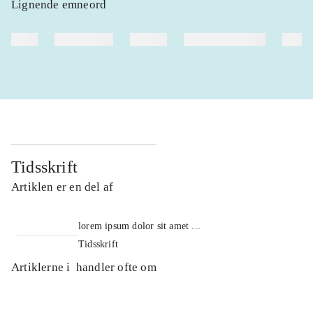
Lignende emneord
heste
børnebøger
ridning
hestesygdomme
vokal
Tidsskrift
Artiklen er en del af
lorem ipsum dolor sit amet ...
Tidsskrift
Artiklerne i
handler ofte om