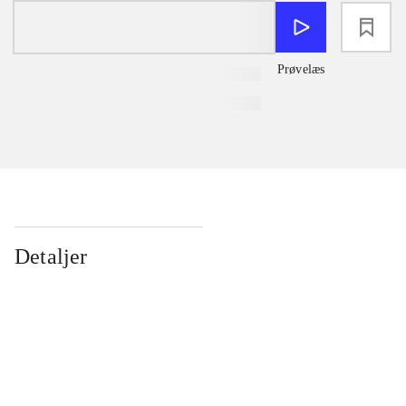
loading
Prøvelæs
Detaljer
...
...
...
...
...
...
...
...