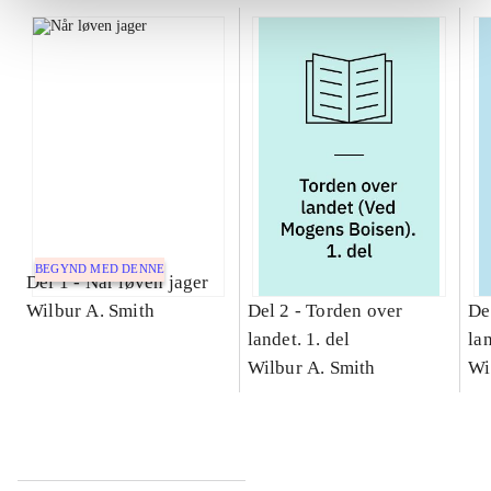
BEGYND MED DENNE
Del 1 -
Når løven jager
Wilbur A. Smith
Del 2 -
Torden over
De
landet. 1. del
lan
Wilbur A. Smith
Wi