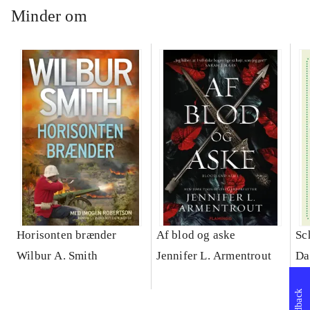
Minder om
Horisonten brænder
Af blod og aske
Sc
Wilbur A. Smith
Jennifer L. Armentrout
Da
Feedback