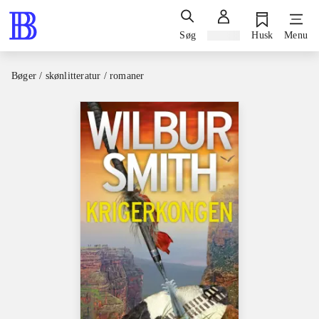
Søg
Log ind
Husk
Menu
Bøger / skønlitteratur / romaner