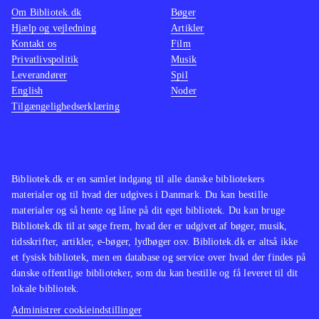
Om Bibliotek.dk
Bøger
chancen for at gøre noget godt. Red
Hjælp og vejledning
Artikler
de mennesker. Befri dig for skyld."
.
Kontakt os
Film
Den skønne eventyrroman
Kong
Privatlivspolitik
Musik
Leverandører
Spil
Salomons miner
(Ved Christiane
English
Noder
Rohde) foregår også i Afrika i 1800-
Tilgængelighedserklæring
tallet
.
Bibliotek.dk er en samlet indgang til alle danske bibliotekers
materialer og til hvad der udgives i Danmark. Du kan bestille
materialer og så hente og låne på dit eget bibliotek. Du kan bruge
Bibliotek.dk til at søge frem, hvad der er udgivet af bøger, musik,
tidsskrifter, artikler, e-bøger, lydbøger osv. Bibliotek.dk er altså ikke
et fysisk bibliotek, men en database og service over hvad der findes på
danske offentlige biblioteker, som du kan bestille og få leveret til dit
lokale bibliotek.
Administrer cookieindstillinger