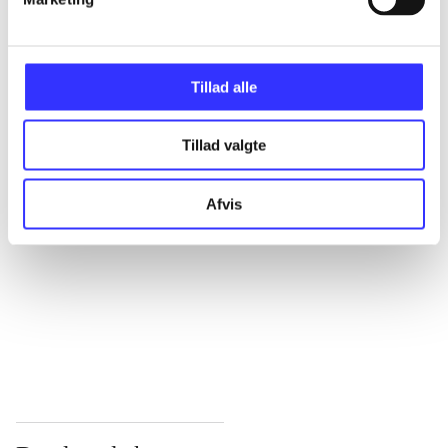
...
Tillad alle
...
Tillad valgte
...
Afvis
...
...