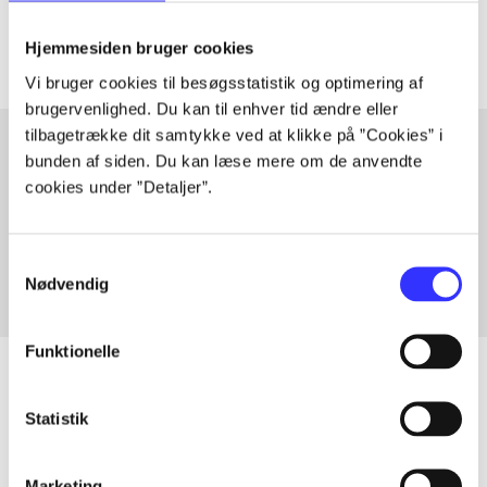
Artiklerne i
handler ofte om
Hjemmesiden bruger cookies
Vi bruger cookies til besøgsstatistik og optimering af
brugervenlighed. Du kan til enhver tid ændre eller
tilbagetrække dit samtykke ved at klikke på ”Cookies” i
bunden af siden. Du kan læse mere om de anvendte
cookies under ”Detaljer”.
Artikler med samme emner
Fra
Samtykkevalg
Nødvendig
Funktionelle
Statistik
Artikler
Alle registrerede artikler fordelt på udgivelser
Marketing