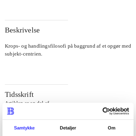
Beskrivelse
Krops- og handlingsfilosofi på baggrund af et opgør med
subjekt-centrien.
Tidsskrift
Artiklen er en del af
lorem ipsum dolor sit amet ...
Samtykke
Detaljer
Om
Tidsskrift