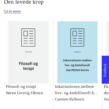
Den levede krop
Gå til serien
Feedback
Filosofi og terapi
Inkarnationen mellem
Ek
Søren Gosvig Olesen
livs- og åndsfilosofi hos
de
Michel Serres : et
Carsten Pallesen
Ja
teologisk bidrag