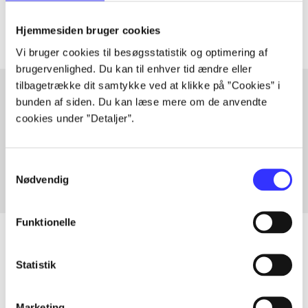
Artiklerne i
handler ofte om
Hjemmesiden bruger cookies
Vi bruger cookies til besøgsstatistik og optimering af
brugervenlighed. Du kan til enhver tid ændre eller
tilbagetrække dit samtykke ved at klikke på ”Cookies” i
bunden af siden. Du kan læse mere om de anvendte
cookies under ”Detaljer”.
Artikler med samme emner
Fra
Samtykkevalg
Nødvendig
Funktionelle
Statistik
Artikler
Alle registrerede artikler fordelt på udgivelser
Marketing