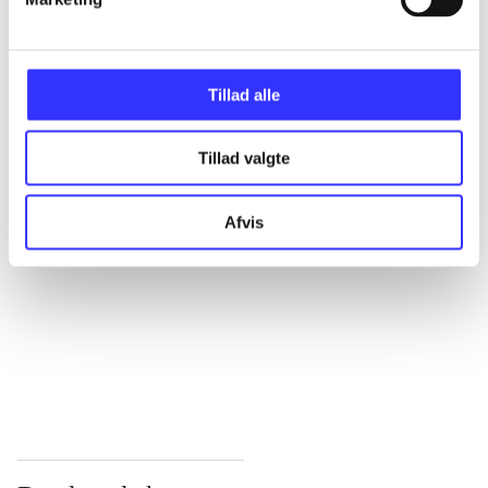
...
Tillad alle
...
Tillad valgte
...
Afvis
...
...