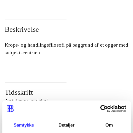
Beskrivelse
Krops- og handlingsfilosofi på baggrund af et opgør med
subjekt-centrien.
Tidsskrift
Artiklen er en del af
lorem ipsum dolor sit amet ...
Samtykke
Detaljer
Om
Tidsskrift