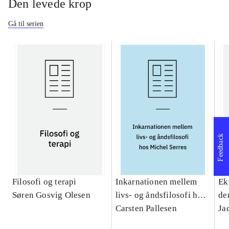
Den levede krop
Gå til serien
Feedback
Filosofi og terapi
Inkarnationen mellem
Ek
Søren Gosvig Olesen
livs- og åndsfilosofi hos
de
Michel Serres : et
Carsten Pallesen
Ja
teologisk bidrag