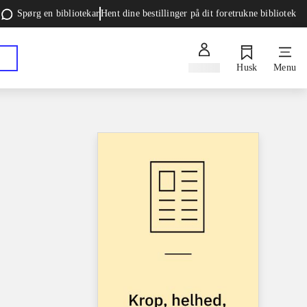
Spørg en bibliotekar
Hent dine bestillinger på dit foretrukne bibliotek
Log ind
Husk
Menu