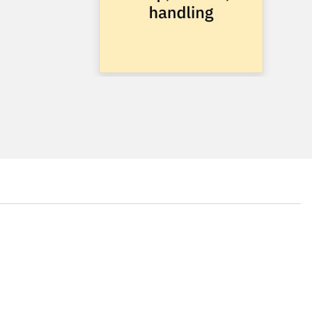
...
...