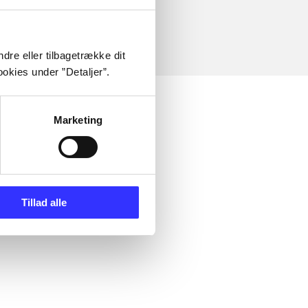
dre eller tilbagetrække dit
okies under ”Detaljer”.
Marketing
Tillad alle