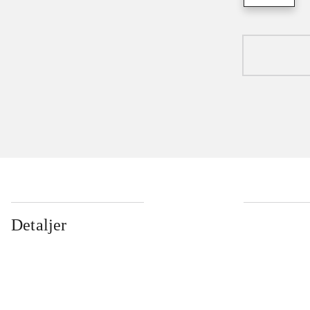
Detaljer
...
...
...
...