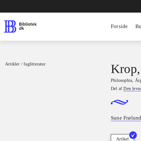
Forside
B
Artikler / faglitteratur
Krop,
Philosophia
,
Årg
Del af
Den leve
Sune Frølun
Artikel