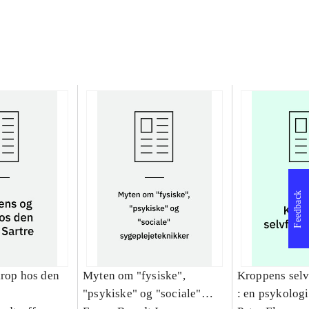
Feedback
krop hos den
Myten om "fysiske",
Kroppens sel
"psykiske" og "sociale"
: en psykologi