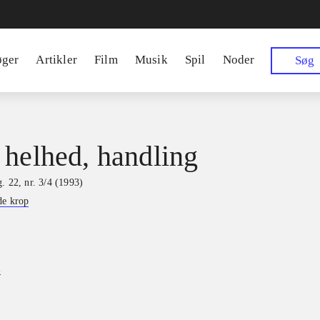
øger
Artikler
Film
Musik
Spil
Noder
Søg
 helhed, handling
. 22, nr. 3/4 (1993)
de krop
d