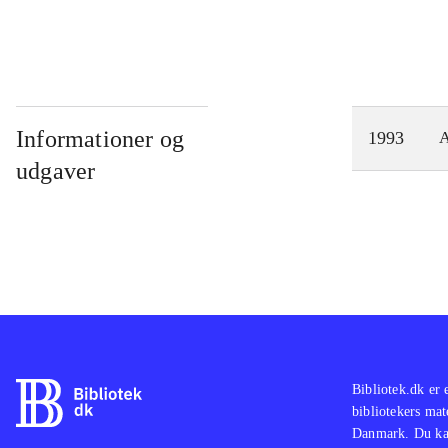
Informationer og
1993
A
udgaver
Bibliotek.dk er 
bibliotekers mat
Danmark. Du kan