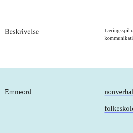
Beskrivelse
Læringsspil 
kommunikative
Emneord
nonverba
folkeskol