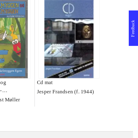
Feedback
 og
Cd mat
-
Jesper Frandsen (f. 1944)
st Møller