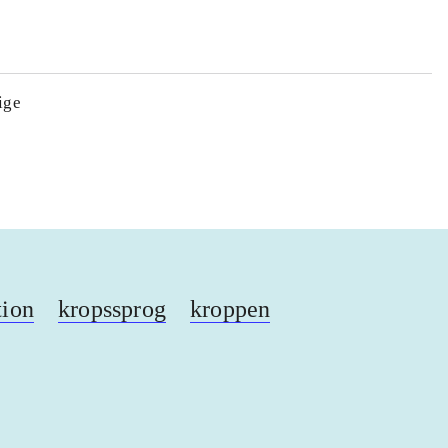
ige
tion
kropssprog
kroppen