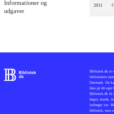
Informationer og
2011
C
udgaver
Bibliotek.dk er 
bibliotekers mat
Danmark. Du kan
låne på dit eget
Bibliotek.dk til
bøger, musik, tid
lydbøger osv. Bi
bibliotek, men e