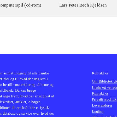
omputerspil (cd-rom)
Lars Peter Bech Kjeldsen
en samlet indgang til alle danske
Kontakt os
erialer og til hvad der udgives i
Om Bibliotek.d
 bestille materialer og så hente og
Hjælp og vejled
 bibliotek. Du kan bruge
Kontakt os
 at søge frem, hvad der er udgivet af
Privatlivspolitik
sskrifter, artikler, e-bøger,
Leverandører
bliotek.dk er altså ikke et fysisk
English
n database og service over hvad der