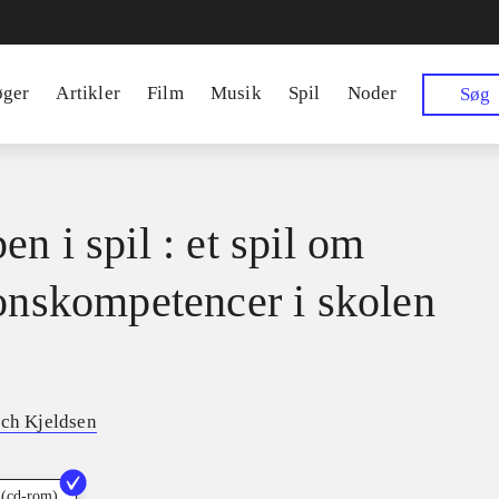
øger
Artikler
Film
Musik
Spil
Noder
Søg
n i spil : et spil om
ionskompetencer i skolen
ech Kjeldsen
 (cd-rom)