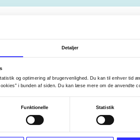
Artiklerne i
handler ofte om
lorem ipsum dolor sit amet ...
Tidsskrift
Detaljer
s
atistik og optimering af brugervenlighed. Du kan til enhver tid æn
ookies” i bunden af siden. Du kan læse mere om de anvendte co
Funktionelle
Statistik