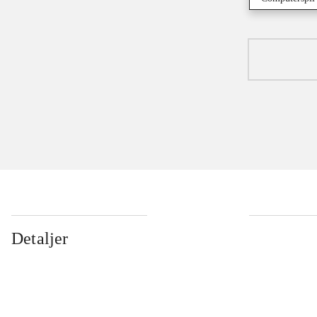
Detaljer
...
...
...
...