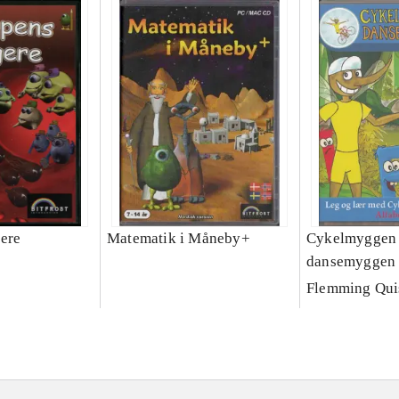
ere
Matematik i Måneby+
Cykelmyggen
dansemyggen 
alfabetdyrene
Flemming Qui