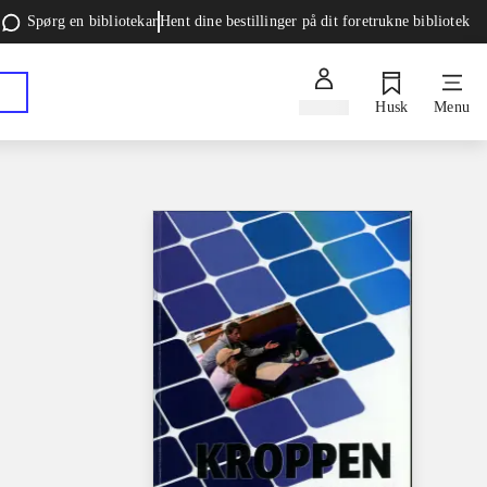
Spørg en bibliotekar
Hent dine bestillinger på dit foretrukne bibliotek
Log ind
Husk
Menu