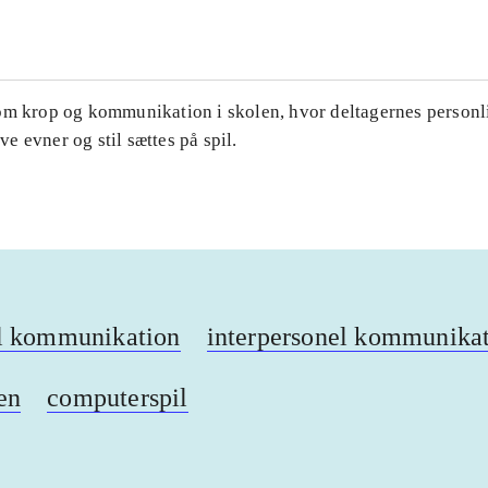
om krop og kommunikation i skolen, hvor deltagernes personl
 evner og stil sættes på spil.
l kommunikation
interpersonel kommunika
en
computerspil