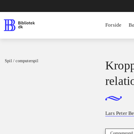
Forside
B
Spil / computerspil
Kroppe
relat
Lars Peter B
Computerspil