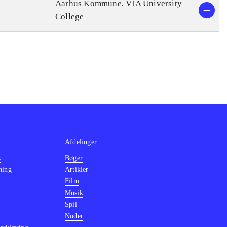
Aarhus Kommune, VIA University
College
Afdelinger
k
Bøger
ning
Artikler
Film
Musik
Spil
Noder