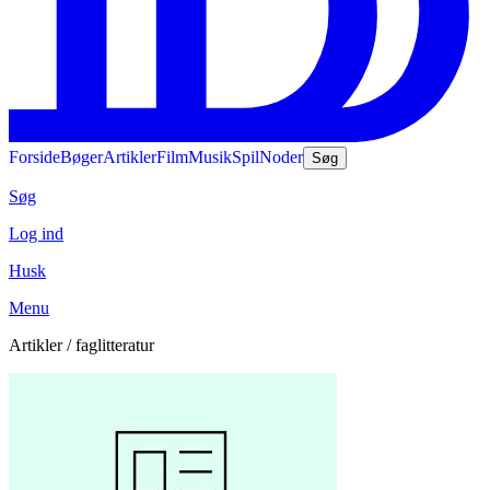
Forside
Bøger
Artikler
Film
Musik
Spil
Noder
Søg
Søg
Log ind
Husk
Menu
Artikler / faglitteratur