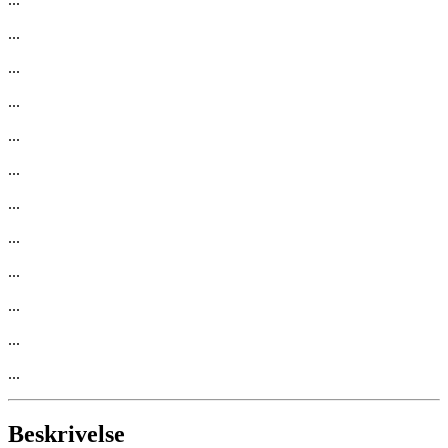
...
...
...
...
...
...
...
...
...
...
...
Beskrivelse