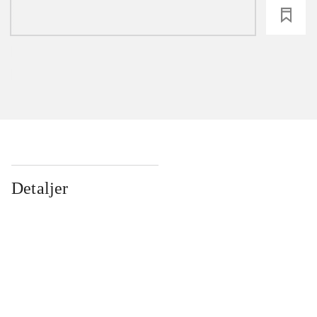
loading
Detaljer
...
...
...
...
...
...
...
...