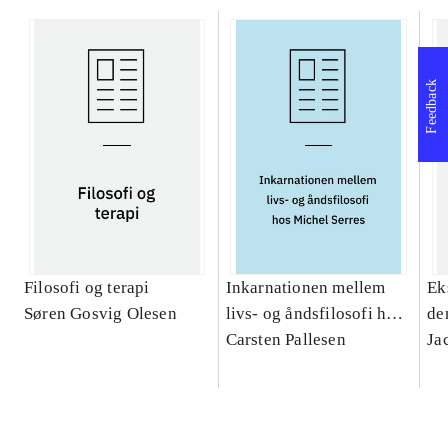
Feedback
Filosofi og terapi
Inkarnationen mellem
Ek
Søren Gosvig Olesen
livs- og åndsfilosofi hos
de
Michel Serres : et
Carsten Pallesen
Ja
teologisk bidrag