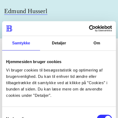
Edmund Husserl
Samtykke
Detaljer
Om
Hjemmesiden bruger cookies
Tidsskrift
Vi bruger cookies til besøgsstatistik og optimering af
Artiklen er en del af
brugervenlighed. Du kan til enhver tid ændre eller
tilbagetrække dit samtykke ved at klikke på ”Cookies” i
lorem ipsum dolor sit amet ...
bunden af siden. Du kan læse mere om de anvendte
Tidsskrift
cookies under ”Detaljer”.
Artiklerne i
handler ofte om
Samtykkevalg