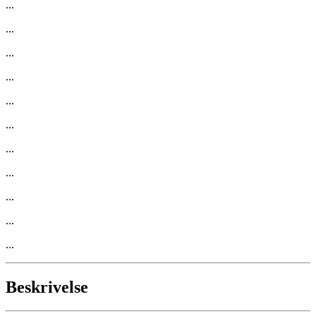
...
...
...
...
...
...
...
...
...
...
...
Beskrivelse