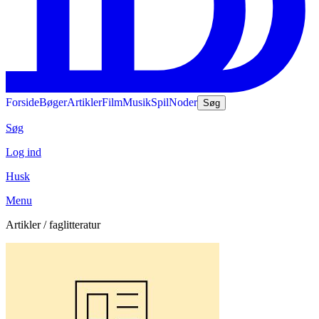
Forside
Bøger
Artikler
Film
Musik
Spil
Noder
Søg
Søg
Log ind
Husk
Menu
Artikler / faglitteratur