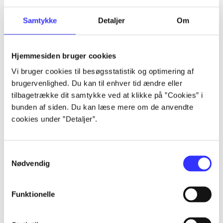
Samtykke
Detaljer
Om
Inkarnationen mellem livs- og åndsfilosofi hos Michel Serres : et
Hjemmesiden bruger cookies
teologisk bidrag
Vi bruger cookies til besøgsstatistik og optimering af
Carsten Pallesen
brugervenlighed. Du kan til enhver tid ændre eller
tilbagetrække dit samtykke ved at klikke på ”Cookies” i
bunden af siden. Du kan læse mere om de anvendte
cookies under ”Detaljer”.
Samtykkevalg
Nødvendig
Funktionelle