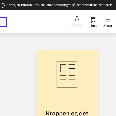
Spørg en bibliotekar
Hent dine bestillinger på dit foretrukne bibliotek
Log ind
Husk
Menu