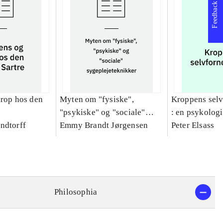
Feedback
krop hos den
Myten om "fysiske",
Kroppens sel
"psykiske" og "sociale"
: en psykologi
ndtorff
sygeplejeteknikker
Emmy Brandt Jørgensen
fænomenologis
Peter Elsass
den psykosom
relation
Philosophia