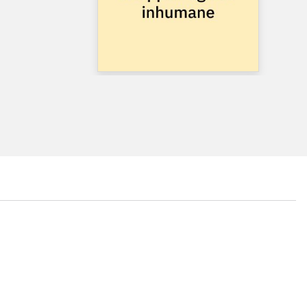
...
...