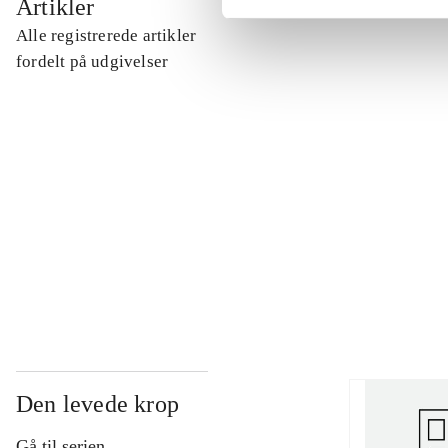
Artikler
Alle registrerede artikler
...
fordelt på udgivelser
...
...
...
Den levede krop
Gå til serien