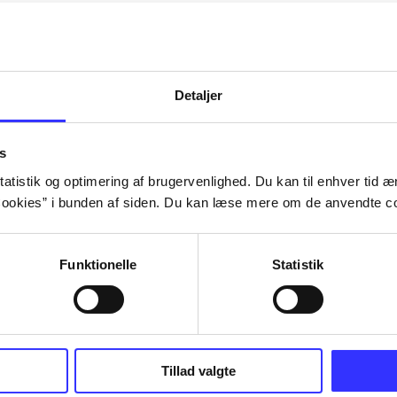
Artiklerne i
handler ofte om
lorem ipsum dolor sit amet ...
Tidsskrift
Detaljer
s
atistik og optimering af brugervenlighed. Du kan til enhver tid æn
ookies” i bunden af siden. Du kan læse mere om de anvendte co
Funktionelle
Statistik
Tillad valgte