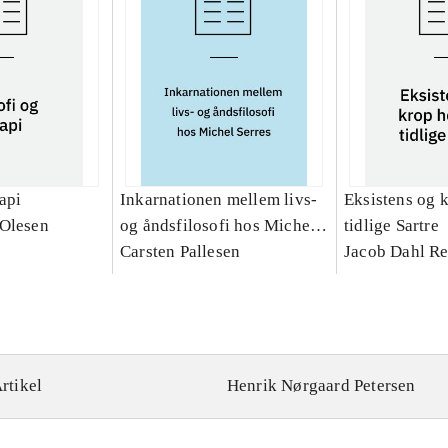
rapi
Inkarnationen mellem livs-
Eksistens og 
 Olesen
og åndsfilosofi hos Michel
tidlige Sartre
Serres : et teologisk bidrag
Carsten Pallesen
Jacob Dahl Re
rtikel
Henrik Nørgaard Petersen