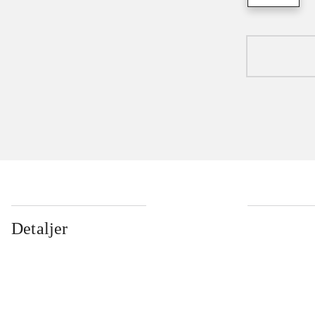
Detaljer
...
...
...
...