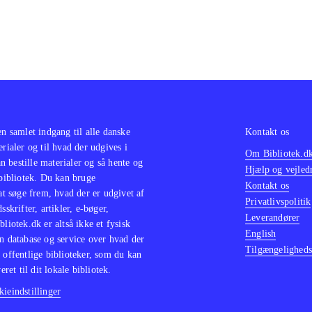
en samlet indgang til alle danske
Kontakt os
erialer og til hvad der udgives i
Om Bibliotek.d
 bestille materialer og så hente og
Hjælp og vejled
 bibliotek. Du kan bruge
Kontakt os
 at søge frem, hvad der er udgivet af
Privatlivspolitik
sskrifter, artikler, e-bøger,
Leverandører
bliotek.dk er altså ikke et fysisk
English
n database og service over hvad der
Tilgængeligheds
 offentlige biblioteker, som du kan
eret til dit lokale bibliotek.
ieindstillinger