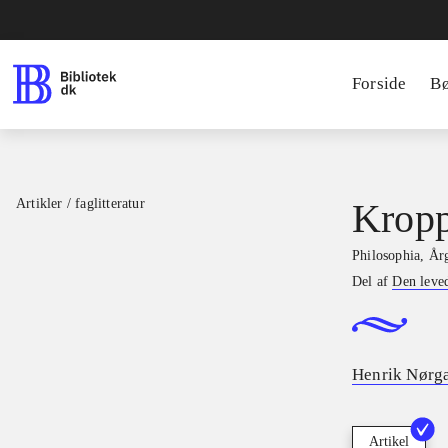
Forside
B
Artikler / faglitteratur
Kropp
Philosophia
,
Årg
Del af
Den leve
Henrik Nørga
Artikel