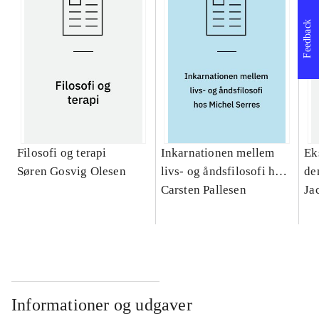
Feedback
Filosofi og terapi
Inkarnationen mellem
Ek
Søren Gosvig Olesen
livs- og åndsfilosofi hos
de
Michel Serres : et
Carsten Pallesen
Ja
teologisk bidrag
Informationer og udgaver