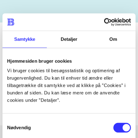
Samtykke
Detaljer
Om
Tidsskrift
Artiklen er en del af
Hjemmesiden bruger cookies
Vi bruger cookies til besøgsstatistik og optimering af
brugervenlighed. Du kan til enhver tid ændre eller
lorem ipsum dolor sit amet ...
tilbagetrække dit samtykke ved at klikke på ”Cookies” i
Tidsskrift
bunden af siden. Du kan læse mere om de anvendte
Artiklerne i
handler ofte om
cookies under ”Detaljer”.
Samtykkevalg
Nødvendig