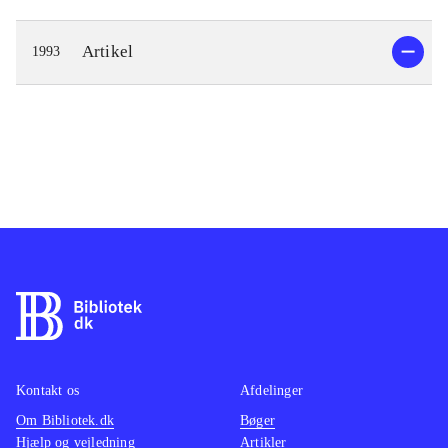
Artikel
1993
Kontakt os
Afdelinger
Om Bibliotek.dk
Bøger
Hjælp og vejledning
Artikler