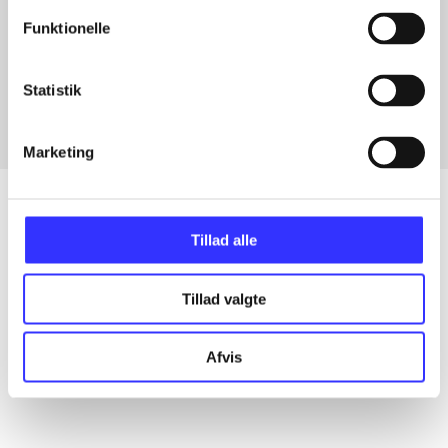
Funktionelle
Artikler med samme emner
Fra
Statistik
Marketing
Tillad alle
Artikler
Alle registrerede artikler fordelt på udgivelser
Tillad valgte
...
Afvis
...