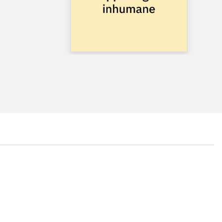
...
...