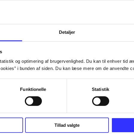
Artiklerne i
handler ofte om
lorem ipsum dolor sit amet ...
Tidsskrift
Detaljer
s
atistik og optimering af brugervenlighed. Du kan til enhver tid æn
ookies” i bunden af siden. Du kan læse mere om de anvendte co
Funktionelle
Statistik
Tillad valgte