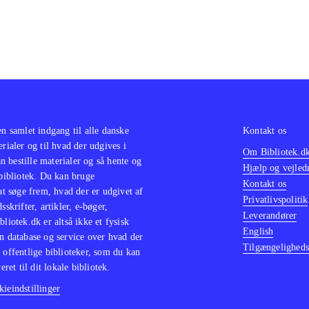
en samlet indgang til alle danske
Kontakt os
erialer og til hvad der udgives i
Om Bibliotek.d
 bestille materialer og så hente og
Hjælp og vejled
 bibliotek. Du kan bruge
Kontakt os
 at søge frem, hvad der er udgivet af
Privatlivspolitik
sskrifter, artikler, e-bøger,
Leverandører
bliotek.dk er altså ikke et fysisk
English
n database og service over hvad der
Tilgængeligheds
 offentlige biblioteker, som du kan
eret til dit lokale bibliotek.
ieindstillinger