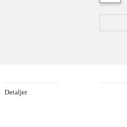
Detaljer
...
...
...
...