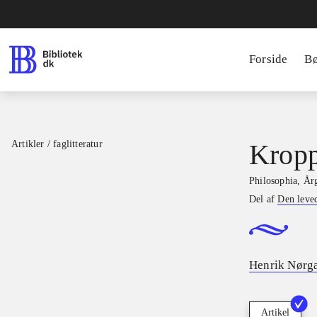
Forside
B
Artikler / faglitteratur
Kropp
Philosophia
,
Årg
Del af
Den leve
Henrik Nørga
Artikel