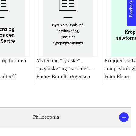
Feedback
krop hos den
Myten om "fysiske",
Kroppens sel
"psykiske" og "sociale"
: en psykologi
ndtorff
sygeplejeteknikker
Emmy Brandt Jørgensen
fænomenologis
Peter Elsass
den psykosom
relation
Philosophia