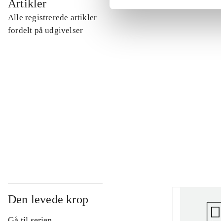
Artikler
Alle registrerede artikler
...
fordelt på udgivelser
...
...
...
Den levede krop
Gå til serien