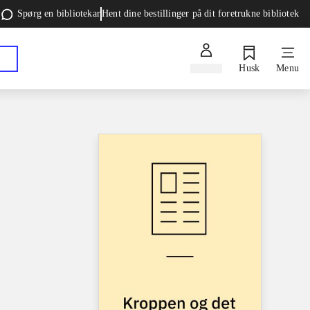
Spørg en bibliotekar
Hent dine bestillinger på dit foretrukne bibliotek
Log ind
Husk
Menu