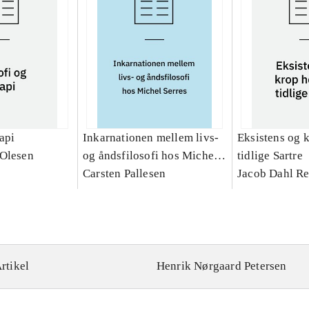
rapi
Inkarnationen mellem livs-
Eksistens og 
 Olesen
og åndsfilosofi hos Michel
tidlige Sartre
Serres : et teologisk bidrag
Carsten Pallesen
Jacob Dahl Re
rtikel
Henrik Nørgaard Petersen