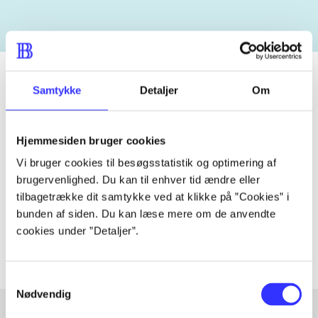
Samtykke
Detaljer
Om
Tidsskrift
Artiklen er en del af
Hjemmesiden bruger cookies
Vi bruger cookies til besøgsstatistik og optimering af
brugervenlighed. Du kan til enhver tid ændre eller
lorem ipsum dolor sit amet ...
tilbagetrække dit samtykke ved at klikke på ”Cookies” i
Tidsskrift
bunden af siden. Du kan læse mere om de anvendte
Artiklerne i
handler ofte om
cookies under ”Detaljer”.
Samtykkevalg
Nødvendig