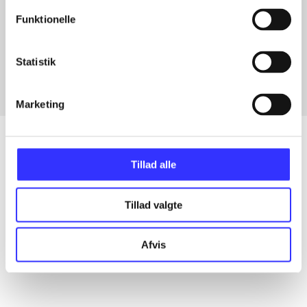
Funktionelle
Artikler med samme emner
Fra
Statistik
Marketing
Tillad alle
Artikler
Alle registrerede artikler fordelt på udgivelser
Tillad valgte
...
Afvis
...