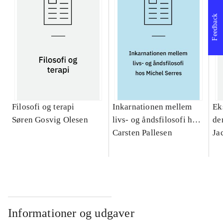
Feedback
Filosofi og terapi
Inkarnationen mellem
Ek
Søren Gosvig Olesen
livs- og åndsfilosofi hos
de
Michel Serres : et
Carsten Pallesen
Ja
teologisk bidrag
Informationer og udgaver