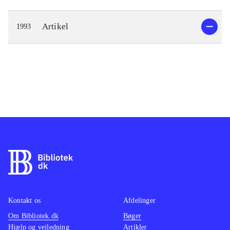
Artikel
1993
Kontakt os
Afdelinger
Om Bibliotek.dk
Bøger
Hjælp og vejledning
Artikler