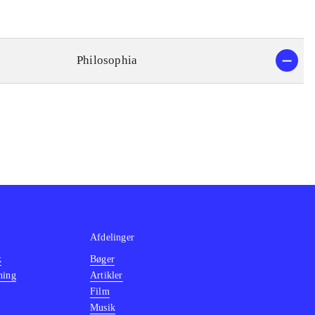
relation
Philosophia
Afdelinger
k
Bøger
ning
Artikler
Film
Musik