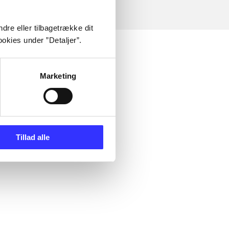
dre eller tilbagetrække dit
okies under ”Detaljer”.
Marketing
Tillad alle