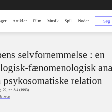
øger
Artikler
Film
Musik
Spil
Noder
Søg
ens selvfornemmelse : en
logisk-fænomenologisk ana
n psykosomatiske relation
. 22, nr. 3/4 (1993)
de krop