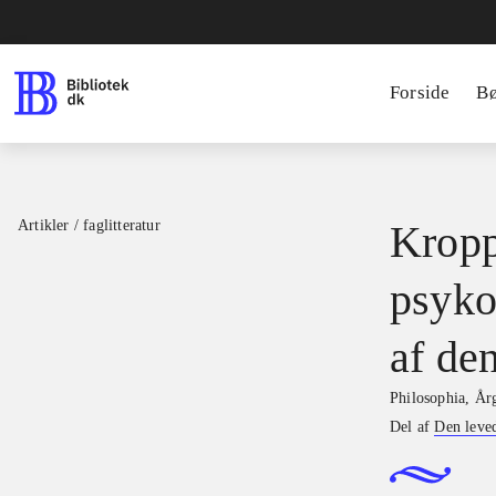
Forside
B
Artikler / faglitteratur
Kropp
psyko
af de
Philosophia
,
Årg
Del af
Den leve