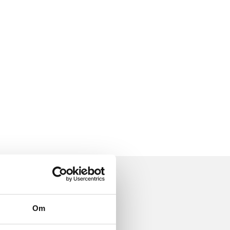
...
Om