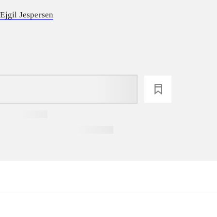
,
Ejgil Jespersen
loading
...
...