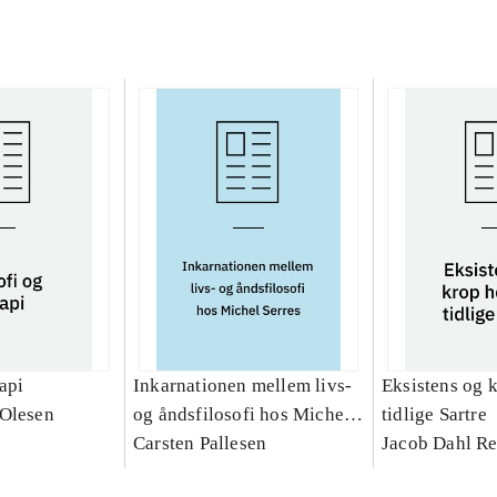
rapi
Inkarnationen mellem livs-
Eksistens og 
 Olesen
og åndsfilosofi hos Michel
tidlige Sartre
Serres : et teologisk bidrag
Carsten Pallesen
Jacob Dahl Re