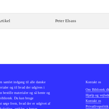
rtikel
Peter Elsass
en samlet indgang til alle danske
Kontakt os
erialer og til hvad der udgives i
Om Bibliotek.d
 bestille materialer og så hente og
Hjælp og vejled
 bibliotek. Du kan bruge
Kontakt os
 at søge frem, hvad der er udgivet af
Privatlivspolitik
sskrifter, artikler, e-bøger,