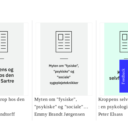
Feedback
krop hos den
Myten om "fysiske",
Kroppens sel
"psykiske" og "sociale"
: en psykologi
ndtorff
sygeplejeteknikker
Emmy Brandt Jørgensen
fænomenologis
Peter Elsass
den psykosom