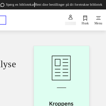
Spørg en bibliotekar
Hent dine bestillinger på dit foretrukne bibliotek
Log ind
Husk
Menu
lyse