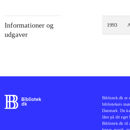
Informationer og
1993
A
udgaver
Bibliotek.dk er 
bibliotekers mat
Danmark. Du kan
låne på dit eget
Bibliotek.dk til
bøger, musik, tid