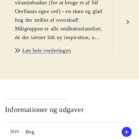
vitaminbasker (for at bruge et af Sif
d. 
Orellanas egne ord) - en skøn og glad
bog der stråler af overskud!
Læ
Målgruppen er alle småbørnsfamilier,
de der savner lidt ny inspiration, og
de familier hvor ideerne og energien
Læs hele vurderingen
er for nedadgående og hvor et kærligt
spark er tiltrængt. For bogen, der
både fungerer og er ment som hjælp
til at gøre hverdagen lettere og
sjovere, er fyldt med inspirerende
forslag til kreative udfoldelser, god
mad og hygge med familier og
Informationer og udgaver
venner. Det gælder både i hverdagen,
som 1. hovedafsnit i bogen starter
Bog
2019
med: madpakker, morgenmad,