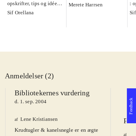
opskrifter, tips og idéer
: o
Merete Harrsen
til familier med børn
ti
Sif Orellana
Si
Anmeldelser (2)
Bibliotekernes vurdering
Feedback
d. 1. sep. 2004
Lene Kristiansen
Poli
af
Krudtugler & kanelsnegle er en ægte
He
af