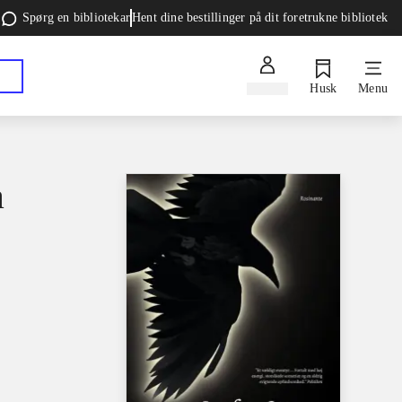
Spørg en bibliotekar
Hent dine bestillinger på dit foretrukne bibliotek
Log ind
Husk
Menu
a