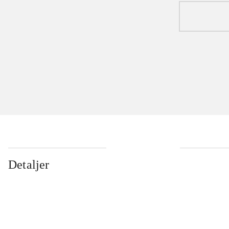
Detaljer
...
...
...
...