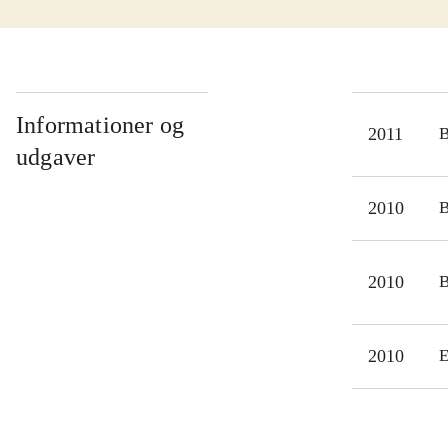
smer
svær
fæng
Jose
især
Informationer og
2011
gen
udgaver
tåre
mell
2010
fx P
Vell
2010
kvi
læse
2010
E