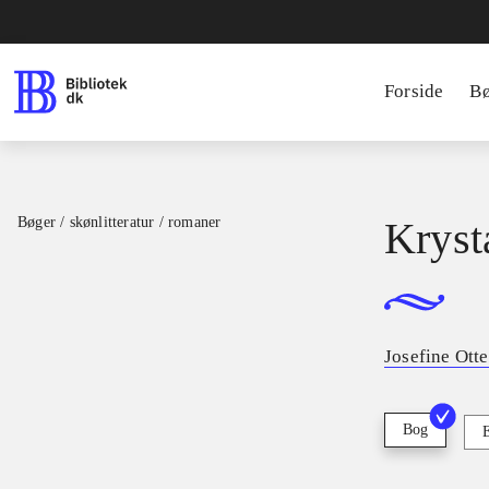
Forside
B
Bøger / skønlitteratur / romaner
Kryst
Josefine Ott
Bog