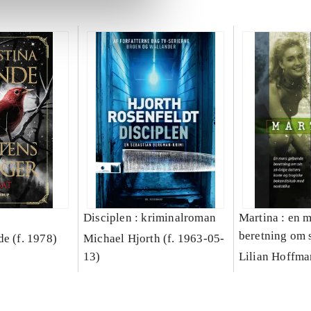
Disciplen : kriminalroman
Martina : en 
beretning om 
de (f. 1978)
Michael Hjorth (f. 1963-05-
datters korte 
13)
Lilian Hoffm
bekendtskab 