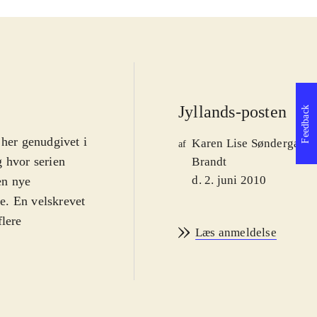
Jyllands-posten
Feedback
 her genudgivet i
Karen Lise Søndergaard
af
g hvor serien
Brandt
d. 2. juni 2010
en nye
e. En velskrevet
flere
Læs anmeldelse
mst har et ben i
i landet, bliver
g det har mange