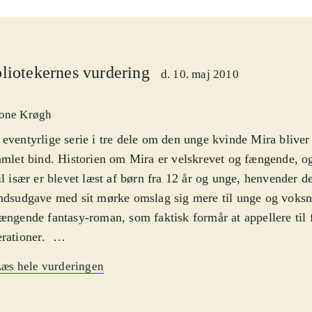
liotekernes vurdering
d. 10. maj 2010
one Krøgh
eventyrlige serie i tre dele om den unge kvinde Mira bliver
amlet bind. Historien om Mira er velskrevet og fængende, o
il især er blevet læst af børn fra 12 år og unge, henvender d
ndsudgave med sit mørke omslag sig mere til unge og voksn
ængende fantasy-roman, som faktisk formår at appellere til 
rationer
.
 vokser op i landet Dakja, hvor hun med sin blandede herko
æs hele vurderingen
 lejr. Da der udbryder kamp på liv og død mellem de to folk 
 tvunget til at vælge side. Hun følger sin overbevisning, o