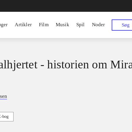
øger
Artikler
Film
Musik
Spil
Noder
Søg
alhjertet - historien om Mir
esen
E-bog