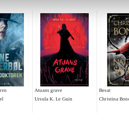
ren
Atuans grave
Besat
øl
Ursula K. Le Guin
Christina Bon