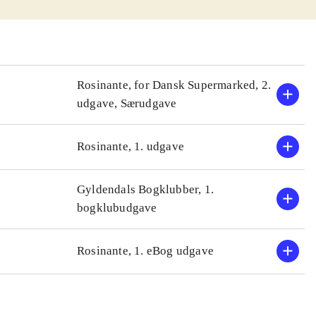
et igennem de
 dramatisk og
te romaner for
ed en angiveligt
Rosinante, for Dansk Supermarked, 2.
05, Dronnings
udgave, Særudgave
e forskelle
dersklasser, som
Rosinante, 1. udgave
ie om den unge
Gyldendals Bogklubber, 1.
oman, som kan
bogklubudgave
.
Rosinante, 1. eBog udgave