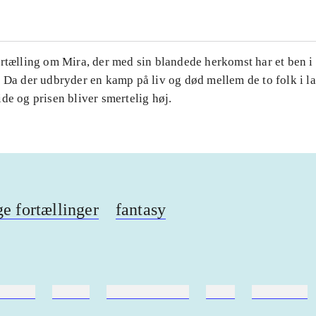
rtælling om Mira, der med sin blandede herkomst har et ben i h
 Da der udbryder en kamp på liv og død mellem de to folk i l
de og prisen bliver smertelig høj.
ge fortællinger
fantasy
ebøger
ridning
hestesygdomme
vokal
sygdomme