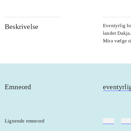
Beskrivelse
Eventyrlig fo
landet Dakja.
Mira vælge si
Emneord
eventyrli
Lignende emneord
heste
børn