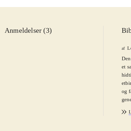
Anmeldelser (3)
Bib
L
af
Den 
et s
hidt
etbi
og f
gene
Mira
L
hver
Mira