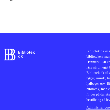
Bibliotek.dk er 
bibliotekers mat
Danmark. Du kan
låne på dit eget
Bibliotek.dk til
bøger, musik, tid
lydbøger osv. Bi
bibliotek, men e
findes på danske
bestille og få lev
Administrer cook