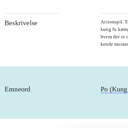
Beskrivelse
Actionspil. 
kung fu kæmpe
hvem der er 
kende mostand
Emneord
Po (Kung