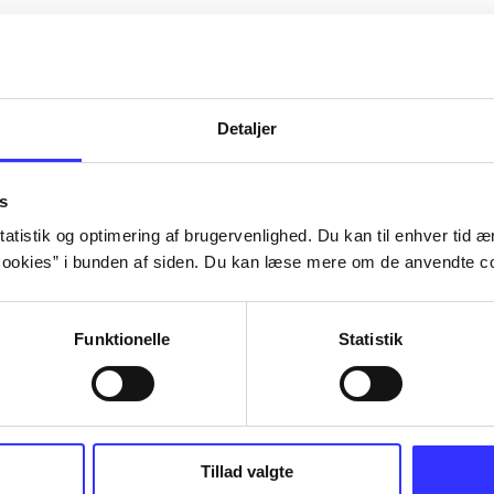
Artiklerne i
handler ofte om
lorem ipsum dolor sit amet ...
Tidsskrift
Detaljer
s
atistik og optimering af brugervenlighed. Du kan til enhver tid æn
ookies” i bunden af siden. Du kan læse mere om de anvendte co
Funktionelle
Statistik
Tillad valgte