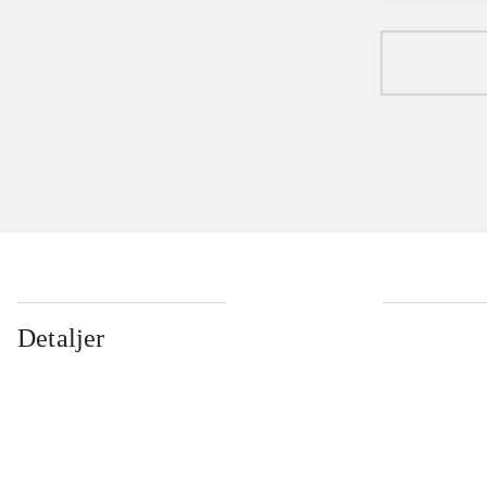
Detaljer
...
...
...
...