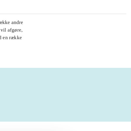
række andre
vil afgøre,
d en række