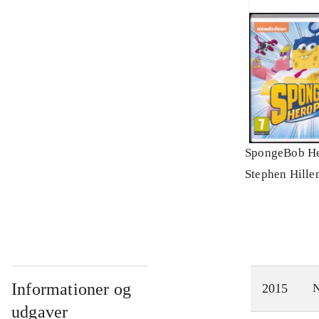
SpongeBob He
Stephen Hille
Informationer og
2015
N
udgaver