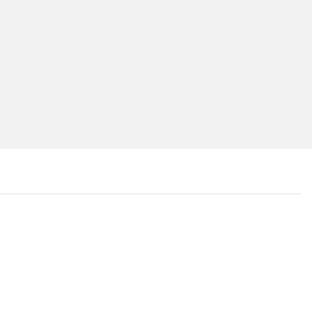
...
...