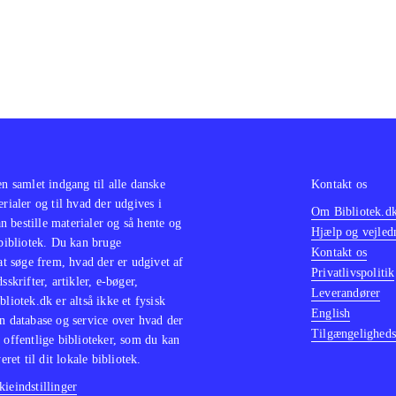
en samlet indgang til alle danske
Kontakt os
erialer og til hvad der udgives i
Om Bibliotek.d
 bestille materialer og så hente og
Hjælp og vejled
 bibliotek. Du kan bruge
Kontakt os
 at søge frem, hvad der er udgivet af
Privatlivspolitik
sskrifter, artikler, e-bøger,
Leverandører
bliotek.dk er altså ikke et fysisk
English
n database og service over hvad der
Tilgængeligheds
 offentlige biblioteker, som du kan
eret til dit lokale bibliotek.
ieindstillinger