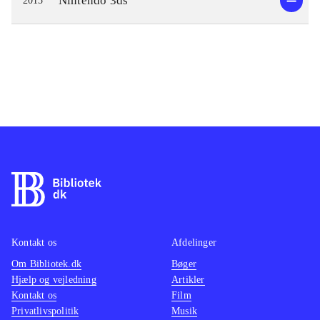
Nintendo 3ds
2015
Kontakt os
Afdelinger
Om Bibliotek.dk
Bøger
Hjælp og vejledning
Artikler
Kontakt os
Film
Privatlivspolitik
Musik