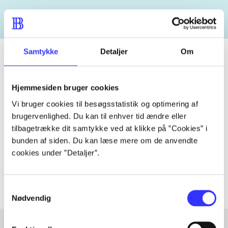
Samtykke
Detaljer
Om
Tidsskrift
Hjemmesiden bruger cookies
Artiklen er en del af
Vi bruger cookies til besøgsstatistik og optimering af
brugervenlighed. Du kan til enhver tid ændre eller
tilbagetrække dit samtykke ved at klikke på ”Cookies” i
lorem ipsum dolor sit amet ...
bunden af siden. Du kan læse mere om de anvendte
Tidsskrift
cookies under ”Detaljer”.
Artiklerne i
handler ofte om
Samtykkevalg
Nødvendig