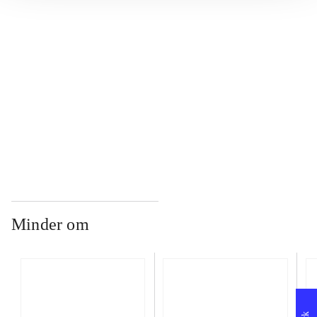
...
...
...
Minder om