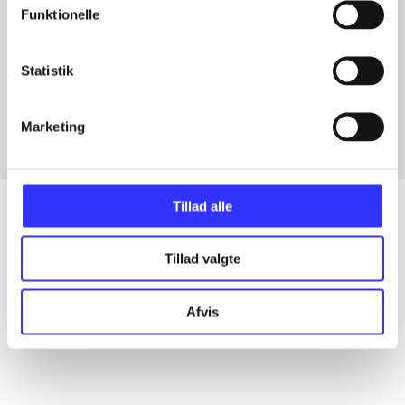
Funktionelle
Artikler med samme emner
Statistik
Fra
Marketing
Tillad alle
Tillad valgte
Artikler
Alle registrerede artikler fordelt på udgivelser
Afvis
...
...