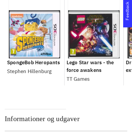
Feedback
SpongeBob Heropants
Lego Star wars - the
Dr
force awakens
ex
Stephen Hillenburg
TT Games
Informationer og udgaver