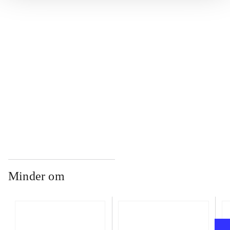
...
...
...
Minder om