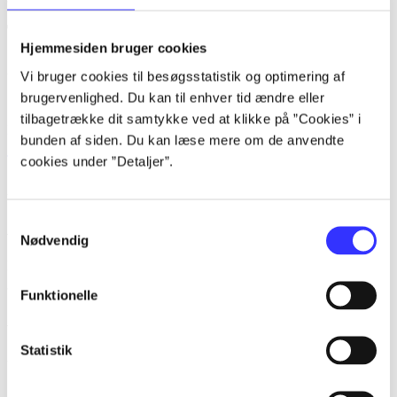
Tidsskrift
Hjemmesiden bruger cookies
Artiklen er en del af
Vi bruger cookies til besøgsstatistik og optimering af
brugervenlighed. Du kan til enhver tid ændre eller
tilbagetrække dit samtykke ved at klikke på ”Cookies” i
lorem ipsum dolor sit amet ...
bunden af siden. Du kan læse mere om de anvendte
Tidsskrift
cookies under ”Detaljer”.
Artiklerne i
handler ofte om
Samtykkevalg
Artikler med samme emner
Nødvendig
Fra
Funktionelle
Artikler
Statistik
Alle registrerede artikler fordelt på udgivelser
...