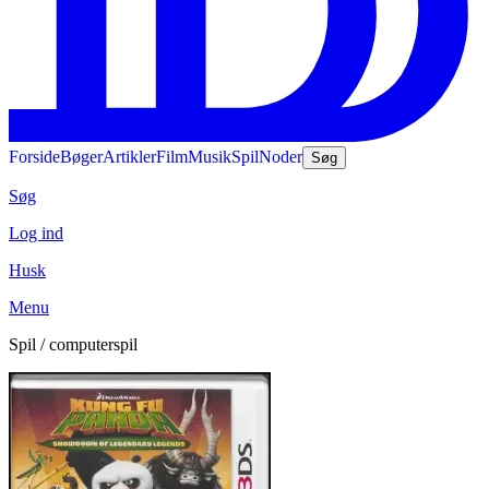
Forside
Bøger
Artikler
Film
Musik
Spil
Noder
Søg
Søg
Log ind
Husk
Menu
Spil / computerspil