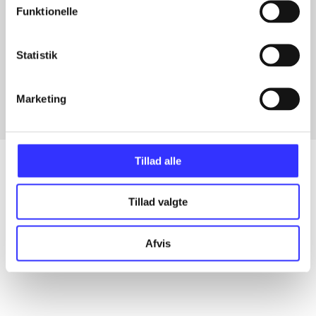
Funktionelle
Artikler med samme emner
Statistik
Fra
Marketing
Tillad alle
Tillad valgte
Artikler
Alle registrerede artikler fordelt på udgivelser
Afvis
...
...