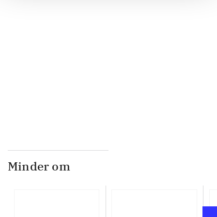
...
...
...
Minder om