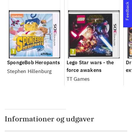
Feedback
SpongeBob Heropants
Lego Star wars - the
Dr
force awakens
ex
Stephen Hillenburg
TT Games
Informationer og udgaver