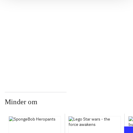
...
...
...
Minder om