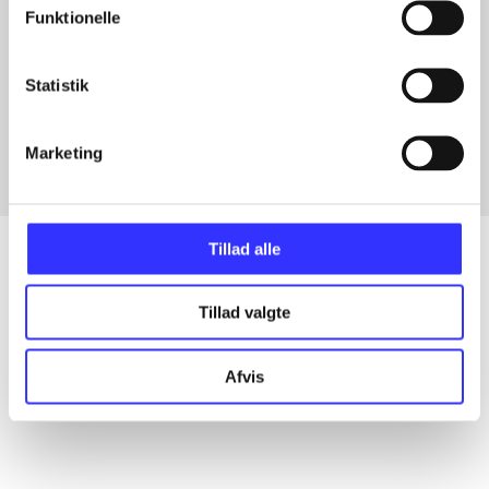
Funktionelle
Artikler med samme emner
Statistik
Fra
Marketing
Tillad alle
Tillad valgte
Artikler
Alle registrerede artikler fordelt på udgivelser
Afvis
...
...