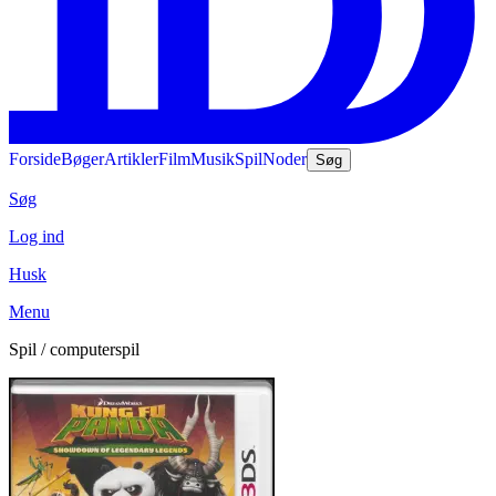
Forside
Bøger
Artikler
Film
Musik
Spil
Noder
Søg
Søg
Log ind
Husk
Menu
Spil / computerspil