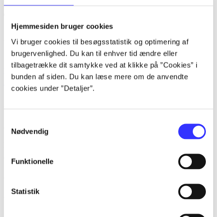
Tidsskrift
Hjemmesiden bruger cookies
Artiklen er en del af
Vi bruger cookies til besøgsstatistik og optimering af
brugervenlighed. Du kan til enhver tid ændre eller
tilbagetrække dit samtykke ved at klikke på ”Cookies” i
lorem ipsum dolor sit amet ...
bunden af siden. Du kan læse mere om de anvendte
Tidsskrift
cookies under ”Detaljer”.
Artiklerne i
handler ofte om
Samtykkevalg
Artikler med samme emner
Nødvendig
Fra
Funktionelle
Artikler
Statistik
Alle registrerede artikler fordelt på udgivelser
...