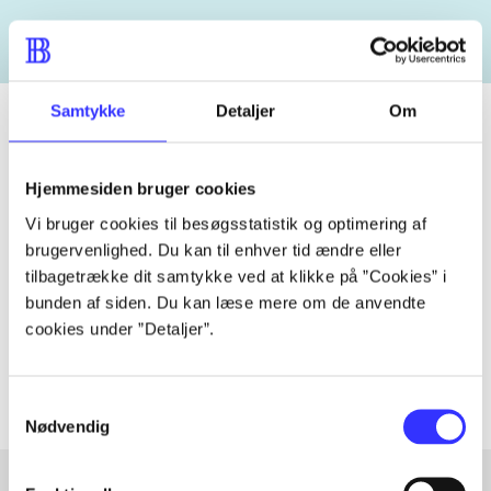
Samtykke
Detaljer
Om
Tidsskrift
Hjemmesiden bruger cookies
Artiklen er en del af
Vi bruger cookies til besøgsstatistik og optimering af
brugervenlighed. Du kan til enhver tid ændre eller
tilbagetrække dit samtykke ved at klikke på ”Cookies” i
lorem ipsum dolor sit amet ...
bunden af siden. Du kan læse mere om de anvendte
Tidsskrift
cookies under ”Detaljer”.
Artiklerne i
handler ofte om
Samtykkevalg
Nødvendig