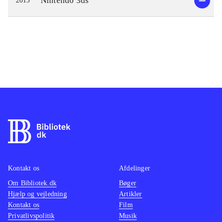
Nintendo 3ds
2015
Kontakt os
Afdelinger
Om Bibliotek.dk
Bøger
Hjælp og vejledning
Artikler
Kontakt os
Film
Privatlivspolitik
Musik