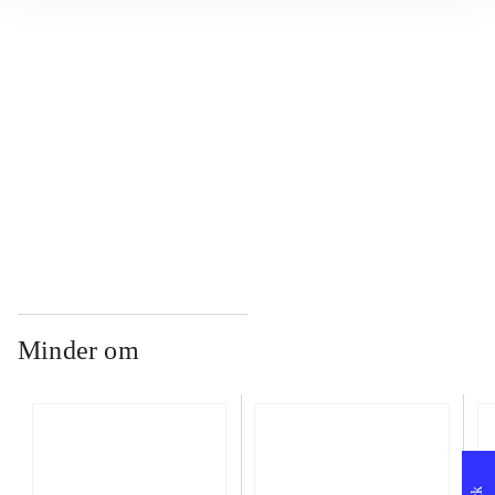
...
...
...
Minder om