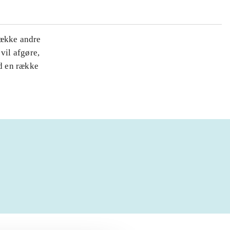
række andre
vil afgøre,
d en række