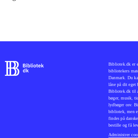
Bibliotek.dk er 
bibliotekers mat
Danmark. Du kan
låne på dit eget
Bibliotek.dk til
bøger, musik, tid
lydbøger osv. Bi
bibliotek, men e
findes på danske
bestille og få lev
Administrer cook