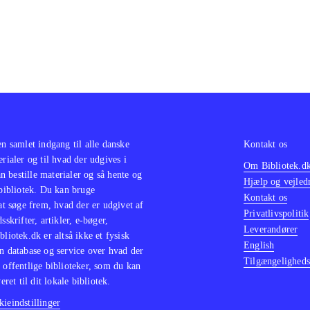
en samlet indgang til alle danske
Kontakt os
erialer og til hvad der udgives i
Om Bibliotek.d
 bestille materialer og så hente og
Hjælp og vejled
 bibliotek. Du kan bruge
Kontakt os
 at søge frem, hvad der er udgivet af
Privatlivspolitik
sskrifter, artikler, e-bøger,
Leverandører
bliotek.dk er altså ikke et fysisk
English
n database og service over hvad der
Tilgængeligheds
 offentlige biblioteker, som du kan
eret til dit lokale bibliotek.
ieindstillinger