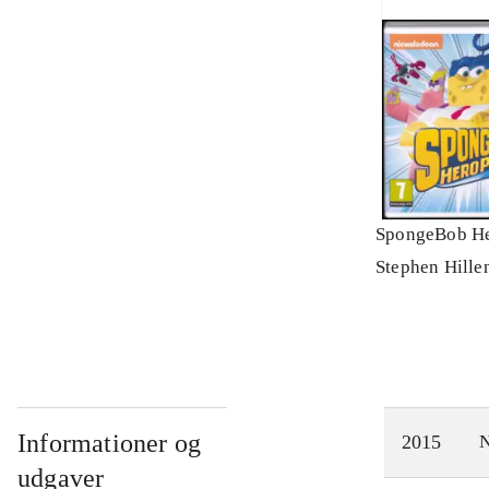
SpongeBob He
Stephen Hille
Informationer og
2015
N
udgaver