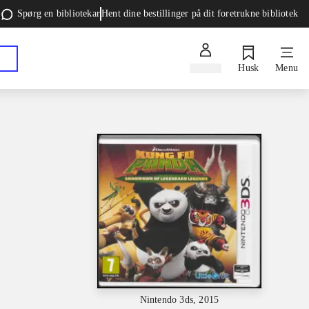
Spørg en bibliotekar
Hent dine bestillinger på dit foretrukne bibliotek
Log ind
Husk
Menu
Nintendo 3ds, 2015