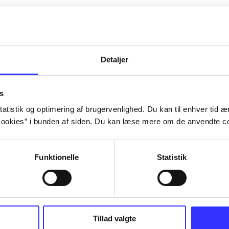
Artiklerne i
handler ofte om
lorem ipsum dolor sit amet ...
Tidsskrift
Detaljer
s
atistik og optimering af brugervenlighed. Du kan til enhver tid æn
ookies” i bunden af siden. Du kan læse mere om de anvendte co
Funktionelle
Statistik
Tillad valgte