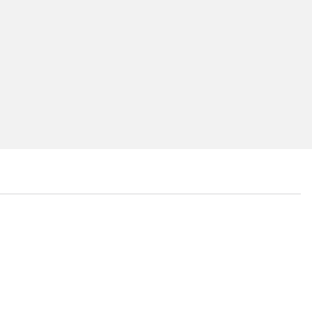
...
...