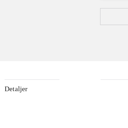
Detaljer
...
...
...
...