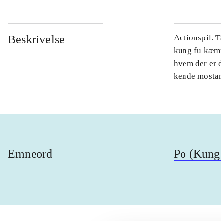
Beskrivelse
Actionspil. 
kung fu kæmpe
hvem der er 
kende mostand
Emneord
Po (Kung