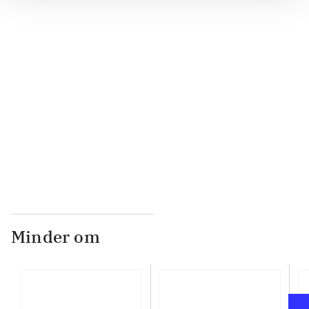
...
...
...
Minder om