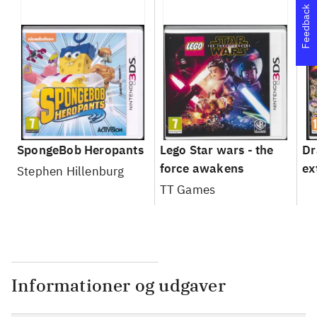
Feedback
SpongeBob Heropants
Lego Star wars - the
Dr
force awakens
ex
Stephen Hillenburg
TT Games
Informationer og udgaver