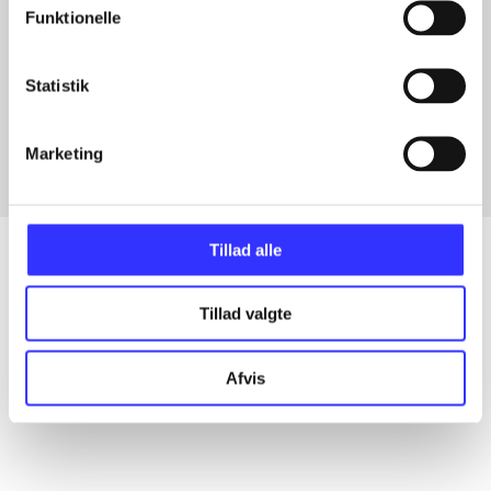
Funktionelle
Artikler med samme emner
Statistik
Fra
Marketing
Tillad alle
Tillad valgte
Artikler
Alle registrerede artikler fordelt på udgivelser
Afvis
...
...