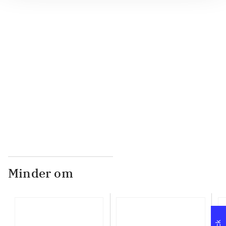
...
...
...
Minder om