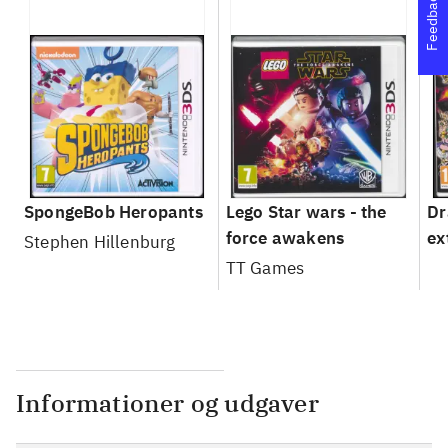
Feedback
SpongeBob Heropants
Lego Star wars - the
Dr
force awakens
ex
Stephen Hillenburg
TT Games
Informationer og udgaver