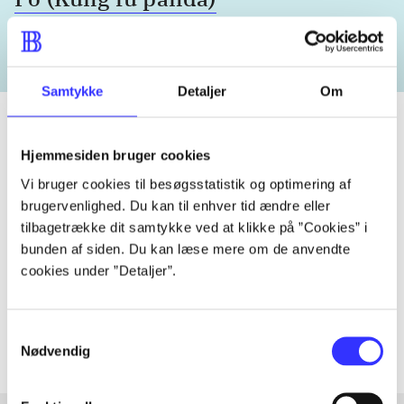
Samtykke
Detaljer
Om
Hjemmesiden bruger cookies
Tidsskrift
Vi bruger cookies til besøgsstatistik og optimering af
Artiklen er en del af
brugervenlighed. Du kan til enhver tid ændre eller
tilbagetrække dit samtykke ved at klikke på ”Cookies” i
bunden af siden. Du kan læse mere om de anvendte
lorem ipsum dolor sit amet ...
cookies under ”Detaljer”.
Tidsskrift
Artiklerne i
handler ofte om
Samtykkevalg
Nødvendig